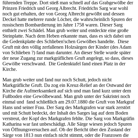
führenden Treppe. Dort stieß man schnell auf das Grabgewölbe der
Prinzen Friedrich und Georg Albrecht. Friedrichs Sarg war wohl
noch gut erhalten, der von Georg Albrecht gewölbt und dessen
Deckel hatte mehrere runde Löcher, die wahrscheinlich Spuren der
russischem Bombardierung im Jahre 1758 waren. Dieser Sarg
enthielt zwei Schädel. Man grub weiter und entdeckte eine große
Steinplatte. Nach dem Heben erkannte man, dass es sich dabei um
die Gedenkplatte des Schlieben'schen Gewölbes handelte. Diese
Gruft mit den völlig zerfallenen Holzsärgen der Kinder (des Adam
von Schlieben ?) fand man darunter. An dieser Stelle wurde später
der neue Zugang zur markgräflichen Gruft angelegt, so dass, dieses
Gewölbe verschwand. Die Gedenktafel fand einen Platz in der
Kirche.
Man grub weiter und fand nur noch Schutt, jedoch nicht
Markgräfliche Gruft. Da zog ein Kreuz-Relief an der Ostwand der
Kirche die Aufmerksamkeit auf sich und man fand kurz unter dem
Fußboden eine Gewölbewand. Man grub unter der Sakristei noch
einmal und fand schließlich am 29.07.1880 die Gruft von Markgraf
Hans und seiner Frau. Der Sarg des Markgrafen war stark zerstört
und mit Schutt bedeckt, der Inhalt des Sarges lag auf dem Boden
verstreut, der Kopf des Markgrafen fehlte. Die Sarg von Markgräfin
Katharina war fast unbeschädigt. Alle Särge wiesen jedoch Spuren
von Öffnungsversuchen auf. Ob der Bericht über den Zustand der
Särge von 1813 nun einfach nicht stimmt, oder die Franzosen die