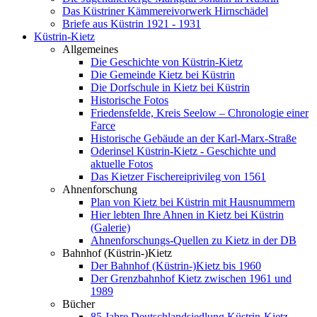
Das Küstriner Kämmereivorwerk Hirnschädel
Briefe aus Küstrin 1921 - 1931
Küstrin-Kietz
Allgemeines
Die Geschichte von Küstrin-Kietz
Die Gemeinde Kietz bei Küstrin
Die Dorfschule in Kietz bei Küstrin
Historische Fotos
Friedensfelde, Kreis Seelow – Chronologie einer
Farce
Historische Gebäude an der Karl-Marx-Straße
Oderinsel Küstrin-Kietz - Geschichte und
aktuelle Fotos
Das Kietzer Fischereiprivileg von 1561
Ahnenforschung
Plan von Kietz bei Küstrin mit Hausnummern
Hier lebten Ihre Ahnen in Kietz bei Küstrin
(Galerie)
Ahnenforschungs-Quellen zu Kietz in der DB
Bahnhof (Küstrin-)Kietz
Der Bahnhof (Küstrin-)Kietz bis 1960
Der Grenzbahnhof Kietz zwischen 1961 und
1989
Bücher
85 Jahre Deutschlandsiedlung Küstrin-Kietz -