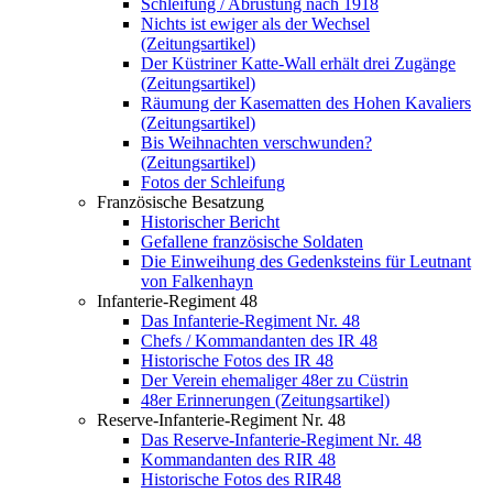
Schleifung / Abrüstung nach 1918
Nichts ist ewiger als der Wechsel
(Zeitungsartikel)
Der Küstriner Katte-Wall erhält drei Zugänge
(Zeitungsartikel)
Räumung der Kasematten des Hohen Kavaliers
(Zeitungsartikel)
Bis Weihnachten verschwunden?
(Zeitungsartikel)
Fotos der Schleifung
Französische Besatzung
Historischer Bericht
Gefallene französische Soldaten
Die Einweihung des Gedenksteins für Leutnant
von Falkenhayn
Infanterie-Regiment 48
Das Infanterie-Regiment Nr. 48
Chefs / Kommandanten des IR 48
Historische Fotos des IR 48
Der Verein ehemaliger 48er zu Cüstrin
48er Erinnerungen (Zeitungsartikel)
Reserve-Infanterie-Regiment Nr. 48
Das Reserve-Infanterie-Regiment Nr. 48
Kommandanten des RIR 48
Historische Fotos des RIR48