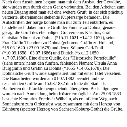
Nach dem Ausräumen begann man mit dem Ausbau der Gewölbe,
sie wurden nun durch einen Gang verbunden. Bei den Arbeiten zum
neuen Zugang stieß man auf eine weitere Gruft, in der sich prächtig
verzierte, übereinander stehende Kupfersärge befanden. Die
Aufschriften der Särge konnte man nur zum Teil entziffern, es
handelte sich dabei um die Gruft der Familie zu Dohna, genauer
gesagt die Gruft des ehemaligen Gouverneurs Küstrins, Graf
Christian Albrecht zu Dohna (*15.11.1621 +14.12.1677), seiner
Frau Gräfin Theodora zu Dohna (geborene Gräfin zu Holland,
*15.03.1620 +23.09.1678) und deren Söhnen Carl-Emil
(*10.09.1658 +03.07.1686) und Ditrich (*xx.12.1650
+17.07.1686). Eine ältere Quelle, das "Historische Portefeuille"
(siehe unten) nennt den fünften, fehlenden Namen: Ursula Anna
Burggräfin und Gräfin zu Dohna (*1655 +14.05.1678). Die
Dohna'sche Gruft wurde zugemauert und mit einer Tafel versehen.
Die Bauarbeiten wurden am 01.07.1882 beendet und die
restaurierten Grüfte am 15.08.1882 durch die die Stadt als
Bauherren der Pfarrkirchengemeinde übergeben. Besichtigungen
wurden nach Anmeldung beim Küster ermöglicht. Am 25.06.1883
besuchte Kronprinz Friedrich Wilhelm, als er auf dem Weg nach
Sonnenburg zum Ordensfest war, zusammen mit dem Herzog von
Edinburg (späterer Herzog von Sachsen-Koburg-Gotha) die Grüfte.