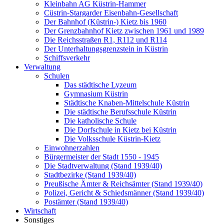
Kleinbahn AG Küstrin-Hammer
Cüstrin-Stargarder Eisenbahn-Gesellschaft
Der Bahnhof (Küstrin-) Kietz bis 1960
Der Grenzbahnhof Kietz zwischen 1961 und 1989
Die Reichsstraßen R1, R112 und R114
Der Unterhaltungsgrenzstein in Küstrin
Schiffsverkehr
Verwaltung
Schulen
Das städtische Lyzeum
Gymnasium Küstrin
Städtische Knaben-Mittelschule Küstrin
Die städtische Berufsschule Küstrin
Die katholische Schule
Die Dorfschule in Kietz bei Küstrin
Die Volksschule Küstrin-Kietz
Einwohnerzahlen
Bürgermeister der Stadt 1550 - 1945
Die Stadtverwaltung (Stand 1939/40)
Stadtbezirke (Stand 1939/40)
Preußische Ämter & Reichsämter (Stand 1939/40)
Polizei, Gericht & Schiedsmänner (Stand 1939/40)
Postämter (Stand 1939/40)
Wirtschaft
Sonstiges