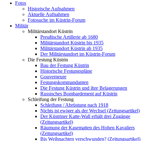
Fotos
Historische Aufnahmen
Aktuelle Aufnahmen
Fotosuche im Küstrin-Forum
Militär
Militärstandort Küstrin
Preußische Artillerie ab 1680
Militärstandort Küstrin bis 1935
Militärstandort Küstrin ab 1935
Der Militärstandort im Küstrin-Forum
Die Festung Küstrin
Bau der Festung Küstrin
Historische Festungspläne
Gouverneure
Festungskommandanten
Die Festung Küstrin und ihre Belagerungen
Russisches Bombardement auf Küstrin
Schleifung der Festung
Schleifung / Abrüstung nach 1918
Nichts ist ewiger als der Wechsel (Zeitungsartikel)
Der Küstriner Katte-Wall erhält drei Zugänge
(Zeitungsartikel)
Räumung der Kasematten des Hohen Kavaliers
(Zeitungsartikel)
Bis Weihnachten verschwunden? (Zeitungsartikel)