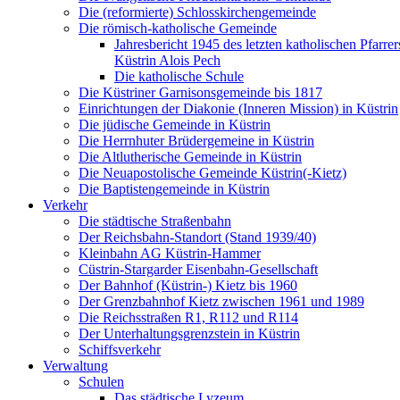
Die (reformierte) Schlosskirchengemeinde
Die römisch-katholische Gemeinde
Jahresbericht 1945 des letzten katholischen Pfarre
Küstrin Alois Pech
Die katholische Schule
Die Küstriner Garnisonsgemeinde bis 1817
Einrichtungen der Diakonie (Inneren Mission) in Küstrin
Die jüdische Gemeinde in Küstrin
Die Herrnhuter Brüdergemeine in Küstrin
Die Altlutherische Gemeinde in Küstrin
Die Neuapostolische Gemeinde Küstrin(-Kietz)
Die Baptistengemeinde in Küstrin
Verkehr
Die städtische Straßenbahn
Der Reichsbahn-Standort (Stand 1939/40)
Kleinbahn AG Küstrin-Hammer
Cüstrin-Stargarder Eisenbahn-Gesellschaft
Der Bahnhof (Küstrin-) Kietz bis 1960
Der Grenzbahnhof Kietz zwischen 1961 und 1989
Die Reichsstraßen R1, R112 und R114
Der Unterhaltungsgrenzstein in Küstrin
Schiffsverkehr
Verwaltung
Schulen
Das städtische Lyzeum