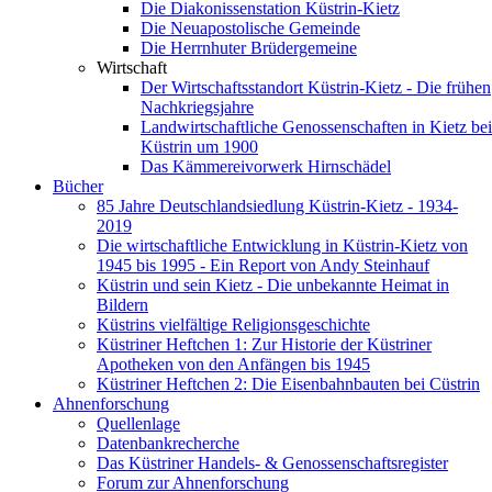
Die Diakonissenstation Küstrin-Kietz
Die Neuapostolische Gemeinde
Die Herrnhuter Brüdergemeine
Wirtschaft
Der Wirtschaftsstandort Küstrin-Kietz - Die frühen
Nachkriegsjahre
Landwirtschaftliche Genossenschaften in Kietz bei
Küstrin um 1900
Das Kämmereivorwerk Hirnschädel
Bücher
85 Jahre Deutschlandsiedlung Küstrin-Kietz - 1934-
2019
Die wirtschaftliche Entwicklung in Küstrin-Kietz von
1945 bis 1995 - Ein Report von Andy Steinhauf
Küstrin und sein Kietz - Die unbekannte Heimat in
Bildern
Küstrins vielfältige Religionsgeschichte
Küstriner Heftchen 1: Zur Historie der Küstriner
Apotheken von den Anfängen bis 1945
Küstriner Heftchen 2: Die Eisenbahnbauten bei Cüstrin
Ahnenforschung
Quellenlage
Datenbankrecherche
Das Küstriner Handels- & Genossenschaftsregister
Forum zur Ahnenforschung