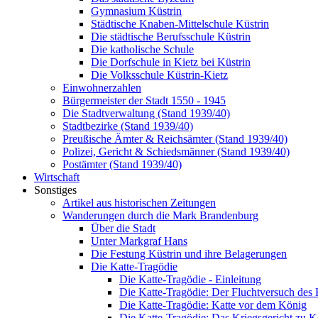
Gymnasium Küstrin
Städtische Knaben-Mittelschule Küstrin
Die städtische Berufsschule Küstrin
Die katholische Schule
Die Dorfschule in Kietz bei Küstrin
Die Volksschule Küstrin-Kietz
Einwohnerzahlen
Bürgermeister der Stadt 1550 - 1945
Die Stadtverwaltung (Stand 1939/40)
Stadtbezirke (Stand 1939/40)
Preußische Ämter & Reichsämter (Stand 1939/40)
Polizei, Gericht & Schiedsmänner (Stand 1939/40)
Postämter (Stand 1939/40)
Wirtschaft
Sonstiges
Artikel aus historischen Zeitungen
Wanderungen durch die Mark Brandenburg
Über die Stadt
Unter Markgraf Hans
Die Festung Küstrin und ihre Belagerungen
Die Katte-Tragödie
Die Katte-Tragödie - Einleitung
Die Katte-Tragödie: Der Fluchtversuch des
Die Katte-Tragödie: Katte vor dem König
Die Katte-Tragödie: Das Kriegsgericht zu 