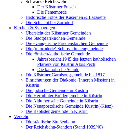
Schwarze Reichswehr
Der Küstriner Putsch
Die Fememorde
Historische Fotos der Kasernen & Lazarette
Die Schlacht bei Zorndorf
Kirchen & Synagogen
Übersicht der Küstriner Gemeinden
Die Stadtpfarrkirchen-Gemeinde
Die evangelische Friedenskirchen-Gemeinde
Die (reformierte) Schlosskirchengemeinde
Die römisch-katholische Gemeinde
Jahresbericht 1945 des letzten katholischen
Pfarrers von Küstrin Alois Pech
Die katholische Schule
Die Küstriner Garnisonsgemeinde bis 1817
Einrichtungen der Diakonie (Inneren Mission) in
Küstrin
Die jüdische Gemeinde in Küstrin
Die Herrnhuter Brüdergemeine in Küstrin
Die Altlutherische Gemeinde in Küstrin
Die Neuapostolische Gemeinde Küstrin(-Kietz)
Die Baptistengemeinde in Küstrin
Verkehr
Die städtische Straßenbahn
Der Reichsbahn-Standort (Stand 1939/40)