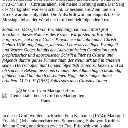
mea Christus"
(Christus allein, soll meine Hoffnung sein). Der Sarg
des Markgrafen war sehr schlicht. Er bestand aus Zinn und ein
Kreuz war ihm aufgelötet. Die Aufschrift war nur eingeritzt. Eine
Messingtafel an der Wand der Gruft enthielt folgenden Text:
Johannes, Markgraf von Brandenburg, ein Sohn Markgraf
Joachims, dieses Namens des Ersten, Kurfürsten zu Branden-
burg u.s.w., hat durch Gottes Providence im Jahre nach Christi
Geburt 1536 angefangen, die reine Lehre des heiligen Evangelii
und Wortes Gottes Inhalts der Augsburgischen Confession nach
prophetischer und apostolischer Schrift allhier zu Cüstrin und
folgends durchs ganze Fürstenthum der Neumark und in anderen
seinen Herrschaften und Landen öffentlich lehren zu lassen, und ist
ob solchem Bekenntnisse aus Gnaden des Allmächtigen beständig
geblieben und hat durch deselbigen Hülfe die Seinigen dabei
erhalten. M.D.L.V. (1555) Sulus spes mea Christus. Amen.
In dieser Gruft wurden auch seine Frau Katharina (1574), Markgraf
Friedrich (Johannitermeister von Sonnenburg, Sohn von Kurfürst
Johann Georg und dessen zweiter Frau Elisabeth von Anhalt,