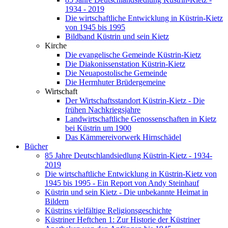
1934 - 2019
Die wirtschaftliche Entwicklung in Küstrin-Kietz
von 1945 bis 1995
Bildband Küstrin und sein Kietz
Kirche
Die evangelische Gemeinde Küstrin-Kietz
Die Diakonissenstation Küstrin-Kietz
Die Neuapostolische Gemeinde
Die Herrnhuter Brüdergemeine
Wirtschaft
Der Wirtschaftsstandort Küstrin-Kietz - Die
frühen Nachkriegsjahre
Landwirtschaftliche Genossenschaften in Kietz
bei Küstrin um 1900
Das Kämmereivorwerk Hirnschädel
Bücher
85 Jahre Deutschlandsiedlung Küstrin-Kietz - 1934-
2019
Die wirtschaftliche Entwicklung in Küstrin-Kietz von
1945 bis 1995 - Ein Report von Andy Steinhauf
Küstrin und sein Kietz - Die unbekannte Heimat in
Bildern
Küstrins vielfältige Religionsgeschichte
Küstriner Heftchen 1: Zur Historie der Küstriner