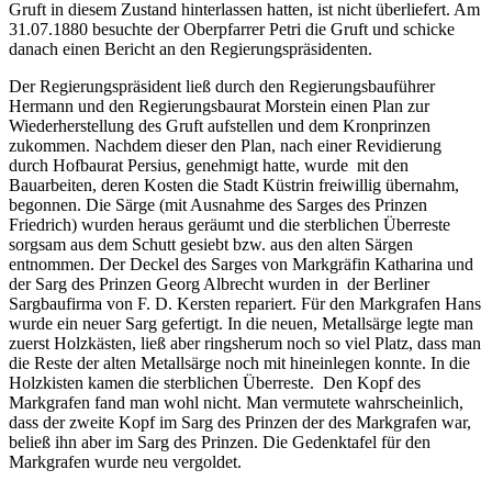
Gruft in diesem Zustand hinterlassen hatten, ist nicht überliefert. Am
31.07.1880 besuchte der Oberpfarrer Petri die Gruft und schicke
danach einen Bericht an den Regierungspräsidenten.
Der Regierungspräsident ließ durch den Regierungsbauführer
Hermann und den Regierungsbaurat Morstein einen Plan zur
Wiederherstellung des Gruft aufstellen und dem Kronprinzen
zukommen. Nachdem dieser den Plan, nach einer Revidierung
durch Hofbaurat Persius, genehmigt hatte, wurde mit den
Bauarbeiten, deren Kosten die Stadt Küstrin freiwillig übernahm,
begonnen. Die Särge (mit Ausnahme des Sarges des Prinzen
Friedrich) wurden heraus geräumt und die sterblichen Überreste
sorgsam aus dem Schutt gesiebt bzw. aus den alten Särgen
entnommen. Der Deckel des Sarges von Markgräfin Katharina und
der Sarg des Prinzen Georg Albrecht wurden in der Berliner
Sargbaufirma von F. D. Kersten repariert. Für den Markgrafen Hans
wurde ein neuer Sarg gefertigt. In die neuen, Metallsärge legte man
zuerst Holzkästen, ließ aber ringsherum noch so viel Platz, dass man
die Reste der alten Metallsärge noch mit hineinlegen konnte. In die
Holzkisten kamen die sterblichen Überreste. Den Kopf des
Markgrafen fand man wohl nicht. Man vermutete wahrscheinlich,
dass der zweite Kopf im Sarg des Prinzen der des Markgrafen war,
beließ ihn aber im Sarg des Prinzen. Die Gedenktafel für den
Markgrafen wurde neu vergoldet.