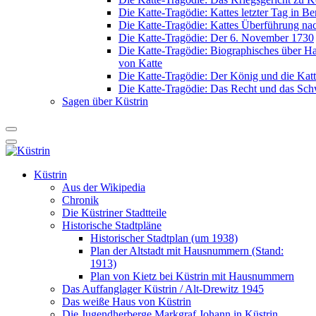
Die Katte-Tragödie: Kattes letzter Tag in Be
Die Katte-Tragödie: Kattes Überführung na
Die Katte-Tragödie: Der 6. November 1730
Die Katte-Tragödie: Biographisches über 
von Katte
Die Katte-Tragödie: Der König und die Katt
Die Katte-Tragödie: Das Recht und das Sch
Sagen über Küstrin
Küstrin
Aus der Wikipedia
Chronik
Die Küstriner Stadtteile
Historische Stadtpläne
Historischer Stadtplan (um 1938)
Plan der Altstadt mit Hausnummern (Stand:
1913)
Plan von Kietz bei Küstrin mit Hausnummern
Das Auffanglager Küstrin / Alt-Drewitz 1945
Das weiße Haus von Küstrin
Die Jugendherberge Markgraf Johann in Küstrin