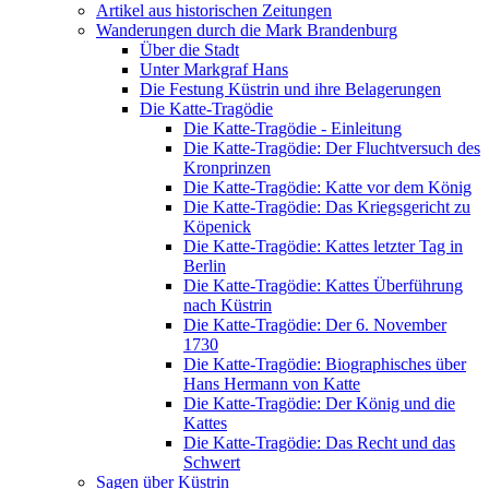
Artikel aus historischen Zeitungen
Wanderungen durch die Mark Brandenburg
Über die Stadt
Unter Markgraf Hans
Die Festung Küstrin und ihre Belagerungen
Die Katte-Tragödie
Die Katte-Tragödie - Einleitung
Die Katte-Tragödie: Der Fluchtversuch des
Kronprinzen
Die Katte-Tragödie: Katte vor dem König
Die Katte-Tragödie: Das Kriegsgericht zu
Köpenick
Die Katte-Tragödie: Kattes letzter Tag in
Berlin
Die Katte-Tragödie: Kattes Überführung
nach Küstrin
Die Katte-Tragödie: Der 6. November
1730
Die Katte-Tragödie: Biographisches über
Hans Hermann von Katte
Die Katte-Tragödie: Der König und die
Kattes
Die Katte-Tragödie: Das Recht und das
Schwert
Sagen über Küstrin