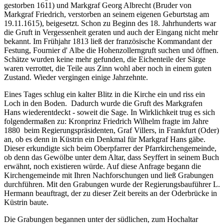
gestorben 1611) und Markgraf Georg Albrecht (Bruder von
Markgraf Friedrich, verstorben an seinem eigenen Geburtstag am
19.11.1615), beigesetzt. Schon zu Beginn des 18. Jahrhunderts war
die Gruft in Vergessenheit geraten und auch der Eingang nicht mehr
bekannt. Im Frühjahr 1813 ließ der französische Kommandant der
Festung, Fournier d' Albe die Hohenzollerngruft suchen und öffnen.
Schätze wurden keine mehr gefunden, die Eichenteile der Särge
waren verrottet, die Teile aus Zinn wohl aber noch in einem guten
Zustand. Wieder vergingen einige Jahrzehnte.
Eines Tages schlug ein kalter Blitz in die Kirche ein und riss ein
Loch in den Boden. Dadurch wurde die Gruft des Markgrafen
Hans wiederentdeckt - soweit die Sage. In Wirklichkeit trug es sich
folgendermaßen zu: Kronprinz Friedrich Wilhelm fragte im Jahre
1880 beim Regierungspräsidenten, Graf Villers, in Frankfurt (Oder)
an, ob es denn in Küstrin ein Denkmal für Markgraf Hans gäbe.
Dieser erkundigte sich beim Oberpfarrer der Pfarrkirchengemeinde,
ob denn das Gewölbe unter dem Altar, dass Seyffert in seinem Buch
erwähnt, noch existieren würde. Auf diese Anfrage begann die
Kirchengemeinde mit Ihren Nachforschungen und ließ Grabungen
durchführen. Mit den Grabungen wurde der Regierungsbauführer L.
Hermann beauftragt, der zu dieser Zeit bereits an der Oderbrücke in
Küstrin baute.
Die Grabungen begannen unter der südlichen, zum Hochaltar