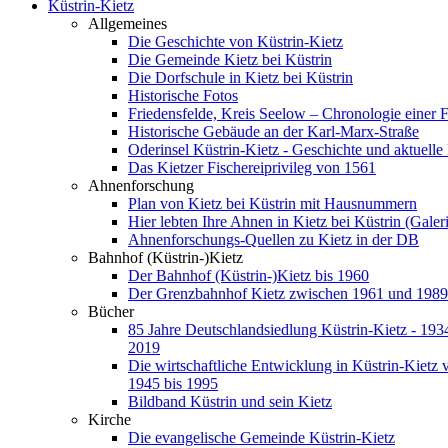
Küstrin-Kietz
Allgemeines
Die Geschichte von Küstrin-Kietz
Die Gemeinde Kietz bei Küstrin
Die Dorfschule in Kietz bei Küstrin
Historische Fotos
Friedensfelde, Kreis Seelow – Chronologie einer 
Historische Gebäude an der Karl-Marx-Straße
Oderinsel Küstrin-Kietz - Geschichte und aktuelle
Das Kietzer Fischereiprivileg von 1561
Ahnenforschung
Plan von Kietz bei Küstrin mit Hausnummern
Hier lebten Ihre Ahnen in Kietz bei Küstrin (Galer
Ahnenforschungs-Quellen zu Kietz in der DB
Bahnhof (Küstrin-)Kietz
Der Bahnhof (Küstrin-)Kietz bis 1960
Der Grenzbahnhof Kietz zwischen 1961 und 1989
Bücher
85 Jahre Deutschlandsiedlung Küstrin-Kietz - 1934
2019
Die wirtschaftliche Entwicklung in Küstrin-Kietz 
1945 bis 1995
Bildband Küstrin und sein Kietz
Kirche
Die evangelische Gemeinde Küstrin-Kietz