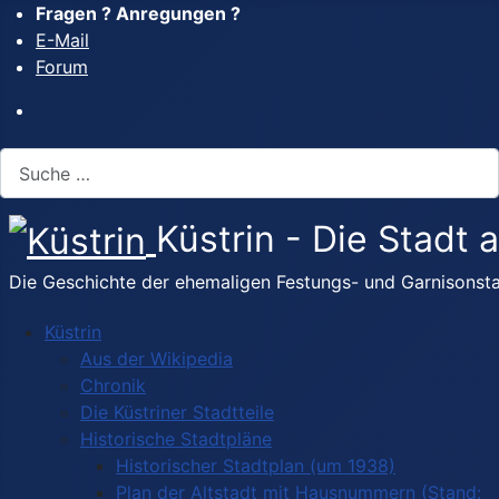
Fragen ? Anregungen ?
E-Mail
Forum
Suchen
Küstrin - Die Stadt
Die Geschichte der ehemaligen Festungs- und Garnisonsta
Küstrin
Aus der Wikipedia
Chronik
Die Küstriner Stadtteile
Historische Stadtpläne
Historischer Stadtplan (um 1938)
Plan der Altstadt mit Hausnummern (Stand: