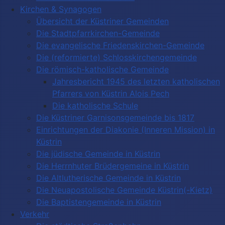
Kirchen & Synagogen
Übersicht der Küstriner Gemeinden
Die Stadtpfarrkirchen-Gemeinde
Die evangelische Friedenskirchen-Gemeinde
Die (reformierte) Schlosskirchengemeinde
Die römisch-katholische Gemeinde
Jahresbericht 1945 des letzten katholischen
Pfarrers von Küstrin Alois Pech
Die katholische Schule
Die Küstriner Garnisonsgemeinde bis 1817
Einrichtungen der Diakonie (Inneren Mission) in
Küstrin
Die jüdische Gemeinde in Küstrin
Die Herrnhuter Brüdergemeine in Küstrin
Die Altlutherische Gemeinde in Küstrin
Die Neuapostolische Gemeinde Küstrin(-Kietz)
Die Baptistengemeinde in Küstrin
Verkehr