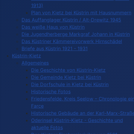
1913)
Plan von Kietz bei Küstrin mit Hausnummern
Das Auffanglager Küstrin / Alt-Drewitz 1945
Das weiße Haus von Küstrin
Die Jugendherberge Markgraf Johann in Küstrin
Das Küstriner Kämmereivorwerk Hirnschädel
Briefe aus Küstrin 1921 - 1931
Küstrin-Kietz
Allgemeines
Die Geschichte von Küstrin-Kietz
Die Gemeinde Kietz bei Küstrin
Die Dorfschule in Kietz bei Küstrin
Historische Fotos
Friedensfelde, Kreis Seelow – Chronologie ei
Farce
Historische Gebäude an der Karl-Marx-Straß
Oderinsel Küstrin-Kietz - Geschichte und
aktuelle Fotos