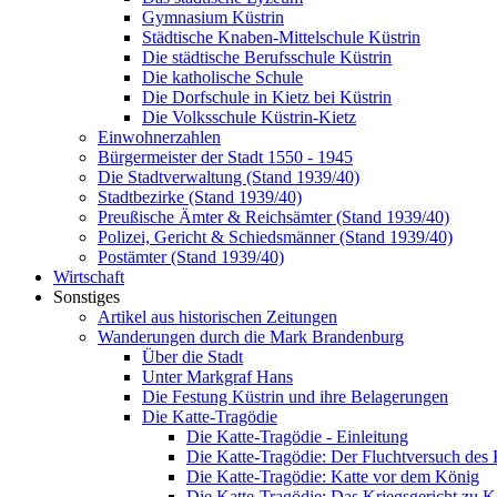
Gymnasium Küstrin
Städtische Knaben-Mittelschule Küstrin
Die städtische Berufsschule Küstrin
Die katholische Schule
Die Dorfschule in Kietz bei Küstrin
Die Volksschule Küstrin-Kietz
Einwohnerzahlen
Bürgermeister der Stadt 1550 - 1945
Die Stadtverwaltung (Stand 1939/40)
Stadtbezirke (Stand 1939/40)
Preußische Ämter & Reichsämter (Stand 1939/40)
Polizei, Gericht & Schiedsmänner (Stand 1939/40)
Postämter (Stand 1939/40)
Wirtschaft
Sonstiges
Artikel aus historischen Zeitungen
Wanderungen durch die Mark Brandenburg
Über die Stadt
Unter Markgraf Hans
Die Festung Küstrin und ihre Belagerungen
Die Katte-Tragödie
Die Katte-Tragödie - Einleitung
Die Katte-Tragödie: Der Fluchtversuch des
Die Katte-Tragödie: Katte vor dem König
Die Katte-Tragödie: Das Kriegsgericht zu 