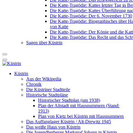
Die Katte-Tragödie: Kattes letzter Tag in Be
Die Katte-Tragödie: Kattes Überführung na
Die Katte-Tragödie: Der 6. November 1730
Die Katte-Tragödie: Biographisches über 
von Katte
Die Katte-Tragödie: Der König und die Katt
Die Katte-Tragödie: Das Recht und das Sch
Sagen über Küstrin
Küstrin
Aus der Wikipedia
Chronik
Die Küstriner Stadtteile
Historische Stadtpläne
Historischer Stadtplan (um 1938)
Plan der Altstadt mit Hausnummern (Stand:
1913)
Plan von Kietz bei Küstrin mit Hausnummern
Das Auffanglager Küstrin / Alt-Drewitz 1945
Das weiße Haus von Küstrin
Die Jugendherberge Markgraf Johann in Küstrin