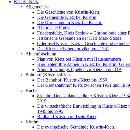
Küstrin-Kietz
Allgemeines
Die Geschichte von Küstrin-Kietz
Die Gemeinde Kietz bei Küstrin
Die Dorfschule in Kietz bei Küstrin
Historische Fotos
Friedensfelde, Kreis Seelow – Chronologie einer 
Historische Gebäude an der Karl-Marx-Straße
Oderinsel Küstrin-Kietz - Geschichte und aktuelle
Das Kietzer Fischereiprivileg von 1561
Ahnenforschung
Plan von Kietz bei Küstrin mit Hausnummern
Hier lebten Ihre Ahnen in Kietz bei Küstrin (Galer
Ahnenforschungs-Quellen zu Kietz in der DB
Bahnhof (Küstrin-)Kietz
Der Bahnhof (Küstrin-)Kietz bis 1960
Der Grenzbahnhof Kietz zwischen 1961 und 1989
Bücher
85 Jahre Deutschlandsiedlung Küstrin-Kietz - 1934
2019
Die wirtschaftliche Entwicklung in Küstrin-Kietz 
1945 bis 1995
Bildband Küstrin und sein Kietz
Kirche
Die evangelische Gemeinde Küstrin-Kietz