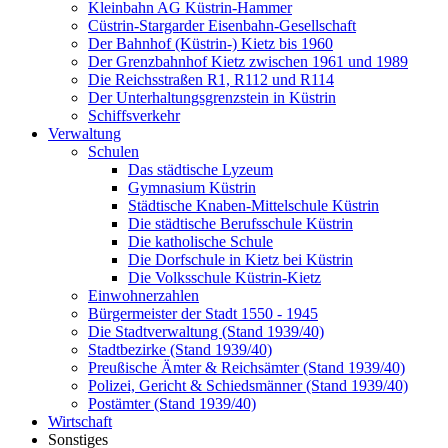
Kleinbahn AG Küstrin-Hammer
Cüstrin-Stargarder Eisenbahn-Gesellschaft
Der Bahnhof (Küstrin-) Kietz bis 1960
Der Grenzbahnhof Kietz zwischen 1961 und 1989
Die Reichsstraßen R1, R112 und R114
Der Unterhaltungsgrenzstein in Küstrin
Schiffsverkehr
Verwaltung
Schulen
Das städtische Lyzeum
Gymnasium Küstrin
Städtische Knaben-Mittelschule Küstrin
Die städtische Berufsschule Küstrin
Die katholische Schule
Die Dorfschule in Kietz bei Küstrin
Die Volksschule Küstrin-Kietz
Einwohnerzahlen
Bürgermeister der Stadt 1550 - 1945
Die Stadtverwaltung (Stand 1939/40)
Stadtbezirke (Stand 1939/40)
Preußische Ämter & Reichsämter (Stand 1939/40)
Polizei, Gericht & Schiedsmänner (Stand 1939/40)
Postämter (Stand 1939/40)
Wirtschaft
Sonstiges