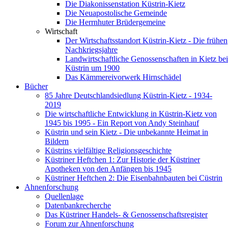
Die Diakonissenstation Küstrin-Kietz
Die Neuapostolische Gemeinde
Die Herrnhuter Brüdergemeine
Wirtschaft
Der Wirtschaftsstandort Küstrin-Kietz - Die frühen
Nachkriegsjahre
Landwirtschaftliche Genossenschaften in Kietz bei
Küstrin um 1900
Das Kämmereivorwerk Hirnschädel
Bücher
85 Jahre Deutschlandsiedlung Küstrin-Kietz - 1934-
2019
Die wirtschaftliche Entwicklung in Küstrin-Kietz von
1945 bis 1995 - Ein Report von Andy Steinhauf
Küstrin und sein Kietz - Die unbekannte Heimat in
Bildern
Küstrins vielfältige Religionsgeschichte
Küstriner Heftchen 1: Zur Historie der Küstriner
Apotheken von den Anfängen bis 1945
Küstriner Heftchen 2: Die Eisenbahnbauten bei Cüstrin
Ahnenforschung
Quellenlage
Datenbankrecherche
Das Küstriner Handels- & Genossenschaftsregister
Forum zur Ahnenforschung