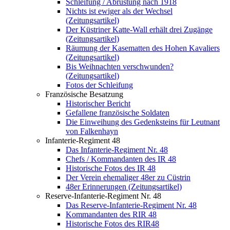
Schleifung / Abrüstung nach 1918
Nichts ist ewiger als der Wechsel
(Zeitungsartikel)
Der Küstriner Katte-Wall erhält drei Zugänge
(Zeitungsartikel)
Räumung der Kasematten des Hohen Kavaliers
(Zeitungsartikel)
Bis Weihnachten verschwunden?
(Zeitungsartikel)
Fotos der Schleifung
Französische Besatzung
Historischer Bericht
Gefallene französische Soldaten
Die Einweihung des Gedenksteins für Leutnant
von Falkenhayn
Infanterie-Regiment 48
Das Infanterie-Regiment Nr. 48
Chefs / Kommandanten des IR 48
Historische Fotos des IR 48
Der Verein ehemaliger 48er zu Cüstrin
48er Erinnerungen (Zeitungsartikel)
Reserve-Infanterie-Regiment Nr. 48
Das Reserve-Infanterie-Regiment Nr. 48
Kommandanten des RIR 48
Historische Fotos des RIR48