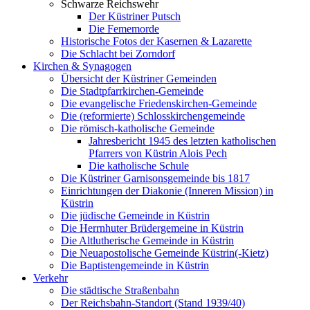
Schwarze Reichswehr
Der Küstriner Putsch
Die Fememorde
Historische Fotos der Kasernen & Lazarette
Die Schlacht bei Zorndorf
Kirchen & Synagogen
Übersicht der Küstriner Gemeinden
Die Stadtpfarrkirchen-Gemeinde
Die evangelische Friedenskirchen-Gemeinde
Die (reformierte) Schlosskirchengemeinde
Die römisch-katholische Gemeinde
Jahresbericht 1945 des letzten katholischen
Pfarrers von Küstrin Alois Pech
Die katholische Schule
Die Küstriner Garnisonsgemeinde bis 1817
Einrichtungen der Diakonie (Inneren Mission) in
Küstrin
Die jüdische Gemeinde in Küstrin
Die Herrnhuter Brüdergemeine in Küstrin
Die Altlutherische Gemeinde in Küstrin
Die Neuapostolische Gemeinde Küstrin(-Kietz)
Die Baptistengemeinde in Küstrin
Verkehr
Die städtische Straßenbahn
Der Reichsbahn-Standort (Stand 1939/40)