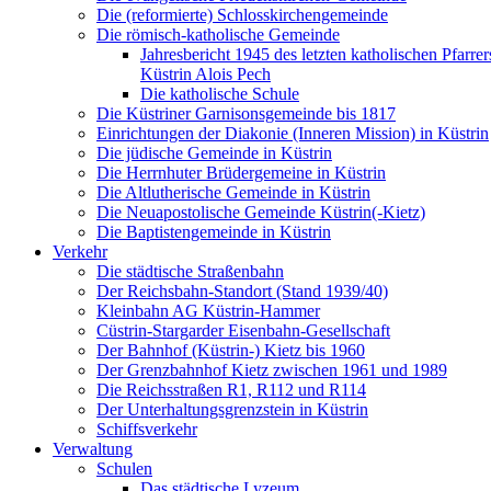
Die (reformierte) Schlosskirchengemeinde
Die römisch-katholische Gemeinde
Jahresbericht 1945 des letzten katholischen Pfarre
Küstrin Alois Pech
Die katholische Schule
Die Küstriner Garnisonsgemeinde bis 1817
Einrichtungen der Diakonie (Inneren Mission) in Küstrin
Die jüdische Gemeinde in Küstrin
Die Herrnhuter Brüdergemeine in Küstrin
Die Altlutherische Gemeinde in Küstrin
Die Neuapostolische Gemeinde Küstrin(-Kietz)
Die Baptistengemeinde in Küstrin
Verkehr
Die städtische Straßenbahn
Der Reichsbahn-Standort (Stand 1939/40)
Kleinbahn AG Küstrin-Hammer
Cüstrin-Stargarder Eisenbahn-Gesellschaft
Der Bahnhof (Küstrin-) Kietz bis 1960
Der Grenzbahnhof Kietz zwischen 1961 und 1989
Die Reichsstraßen R1, R112 und R114
Der Unterhaltungsgrenzstein in Küstrin
Schiffsverkehr
Verwaltung
Schulen
Das städtische Lyzeum