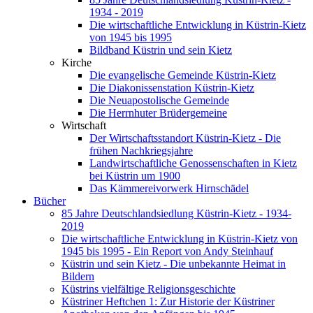
1934 - 2019
Die wirtschaftliche Entwicklung in Küstrin-Kietz
von 1945 bis 1995
Bildband Küstrin und sein Kietz
Kirche
Die evangelische Gemeinde Küstrin-Kietz
Die Diakonissenstation Küstrin-Kietz
Die Neuapostolische Gemeinde
Die Herrnhuter Brüdergemeine
Wirtschaft
Der Wirtschaftsstandort Küstrin-Kietz - Die
frühen Nachkriegsjahre
Landwirtschaftliche Genossenschaften in Kietz
bei Küstrin um 1900
Das Kämmereivorwerk Hirnschädel
Bücher
85 Jahre Deutschlandsiedlung Küstrin-Kietz - 1934-
2019
Die wirtschaftliche Entwicklung in Küstrin-Kietz von
1945 bis 1995 - Ein Report von Andy Steinhauf
Küstrin und sein Kietz - Die unbekannte Heimat in
Bildern
Küstrins vielfältige Religionsgeschichte
Küstriner Heftchen 1: Zur Historie der Küstriner