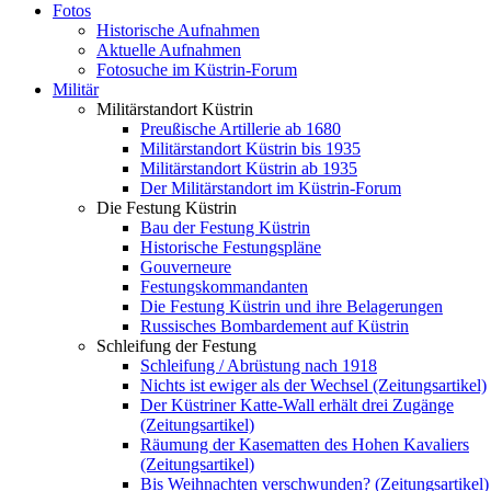
Fotos
Historische Aufnahmen
Aktuelle Aufnahmen
Fotosuche im Küstrin-Forum
Militär
Militärstandort Küstrin
Preußische Artillerie ab 1680
Militärstandort Küstrin bis 1935
Militärstandort Küstrin ab 1935
Der Militärstandort im Küstrin-Forum
Die Festung Küstrin
Bau der Festung Küstrin
Historische Festungspläne
Gouverneure
Festungskommandanten
Die Festung Küstrin und ihre Belagerungen
Russisches Bombardement auf Küstrin
Schleifung der Festung
Schleifung / Abrüstung nach 1918
Nichts ist ewiger als der Wechsel (Zeitungsartikel)
Der Küstriner Katte-Wall erhält drei Zugänge
(Zeitungsartikel)
Räumung der Kasematten des Hohen Kavaliers
(Zeitungsartikel)
Bis Weihnachten verschwunden? (Zeitungsartikel)