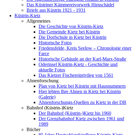
Das Küstriner Kämmereivorwerk Hirnschädel
Briefe aus Küstrin 1921 - 1931
Küstrin-Kietz
Allgemeines
Die Geschichte von Küstrin-Kietz
Die Gemeinde Kietz bei Küstrin
Die Dorfschule in Kietz bei Küstrin
Historische Fotos
Friedensfelde, Kreis Seelow – Chronologie einer
Farce
Historische Gebäude an der Karl-Marx-Straße
Oderinsel Küstrin-Kietz - Geschichte und
aktuelle Fotos
Das Kietzer Fischereiprivileg von 1561
Ahnenforschung
Plan von Kietz bei Küstrin mit Hausnummern
Hier lebten Ihre Ahnen in Kietz bei Küstrin
(Galerie)
Ahnenforschungs-Quellen zu Kietz in der DB
Bahnhof (Küstrin-)Kietz
Der Bahnhof (Küstrin-)Kietz bis 1960
Der Grenzbahnhof Kietz zwischen 1961 und
1989
Bücher
85 Jahre Deutschlandsiedlung Küstrin-Kietz -