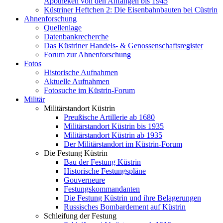
Apotheken von den Anfängen bis 1945
Küstriner Heftchen 2: Die Eisenbahnbauten bei Cüstrin
Ahnenforschung
Quellenlage
Datenbankrecherche
Das Küstriner Handels- & Genossenschaftsregister
Forum zur Ahnenforschung
Fotos
Historische Aufnahmen
Aktuelle Aufnahmen
Fotosuche im Küstrin-Forum
Militär
Militärstandort Küstrin
Preußische Artillerie ab 1680
Militärstandort Küstrin bis 1935
Militärstandort Küstrin ab 1935
Der Militärstandort im Küstrin-Forum
Die Festung Küstrin
Bau der Festung Küstrin
Historische Festungspläne
Gouverneure
Festungskommandanten
Die Festung Küstrin und ihre Belagerungen
Russisches Bombardement auf Küstrin
Schleifung der Festung