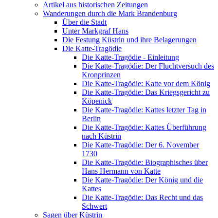
Artikel aus historischen Zeitungen
Wanderungen durch die Mark Brandenburg
Über die Stadt
Unter Markgraf Hans
Die Festung Küstrin und ihre Belagerungen
Die Katte-Tragödie
Die Katte-Tragödie - Einleitung
Die Katte-Tragödie: Der Fluchtversuch des
Kronprinzen
Die Katte-Tragödie: Katte vor dem König
Die Katte-Tragödie: Das Kriegsgericht zu
Köpenick
Die Katte-Tragödie: Kattes letzter Tag in
Berlin
Die Katte-Tragödie: Kattes Überführung
nach Küstrin
Die Katte-Tragödie: Der 6. November
1730
Die Katte-Tragödie: Biographisches über
Hans Hermann von Katte
Die Katte-Tragödie: Der König und die
Kattes
Die Katte-Tragödie: Das Recht und das
Schwert
Sagen über Küstrin