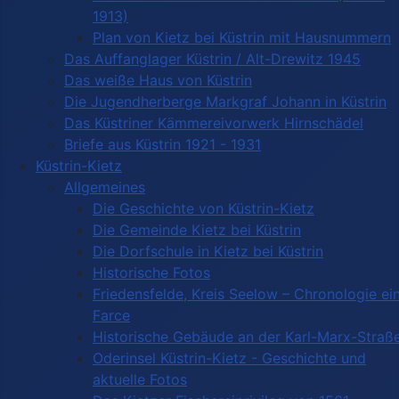
1913)
Plan von Kietz bei Küstrin mit Hausnummern
Das Auffanglager Küstrin / Alt-Drewitz 1945
Das weiße Haus von Küstrin
Die Jugendherberge Markgraf Johann in Küstrin
Das Küstriner Kämmereivorwerk Hirnschädel
Briefe aus Küstrin 1921 - 1931
Küstrin-Kietz
Allgemeines
Die Geschichte von Küstrin-Kietz
Die Gemeinde Kietz bei Küstrin
Die Dorfschule in Kietz bei Küstrin
Historische Fotos
Friedensfelde, Kreis Seelow – Chronologie ei
Farce
Historische Gebäude an der Karl-Marx-Straß
Oderinsel Küstrin-Kietz - Geschichte und
aktuelle Fotos