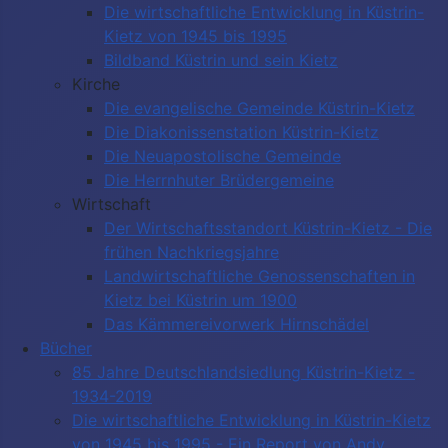
Die wirtschaftliche Entwicklung in Küstrin-
Kietz von 1945 bis 1995
Bildband Küstrin und sein Kietz
Kirche
Die evangelische Gemeinde Küstrin-Kietz
Die Diakonissenstation Küstrin-Kietz
Die Neuapostolische Gemeinde
Die Herrnhuter Brüdergemeine
Wirtschaft
Der Wirtschaftsstandort Küstrin-Kietz - Die
frühen Nachkriegsjahre
Landwirtschaftliche Genossenschaften in
Kietz bei Küstrin um 1900
Das Kämmereivorwerk Hirnschädel
Bücher
85 Jahre Deutschlandsiedlung Küstrin-Kietz -
1934-2019
Die wirtschaftliche Entwicklung in Küstrin-Kietz
von 1945 bis 1995 - Ein Report von Andy