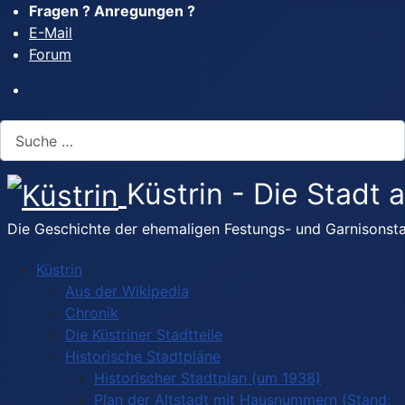
Fragen ? Anregungen ?
E-Mail
Forum
Suchen
Küstrin - Die Stadt
Die Geschichte der ehemaligen Festungs- und Garnisonsta
Küstrin
Aus der Wikipedia
Chronik
Die Küstriner Stadtteile
Historische Stadtpläne
Historischer Stadtplan (um 1938)
Plan der Altstadt mit Hausnummern (Stand: