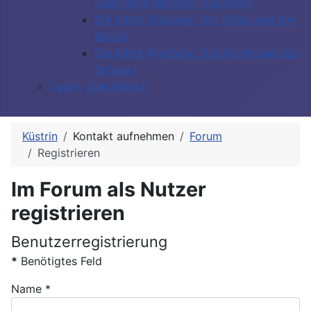
über Hans Hermann von Katte
Die Katte-Tragödie: Der König und die
Kattes
Die Katte-Tragödie: Das Recht und das
Schwert
Sagen über Küstrin
Küstrin
Kontakt aufnehmen
Forum
Registrieren
Im Forum als Nutzer
registrieren
Benutzerregistrierung
*
Benötigtes Feld
Name
*