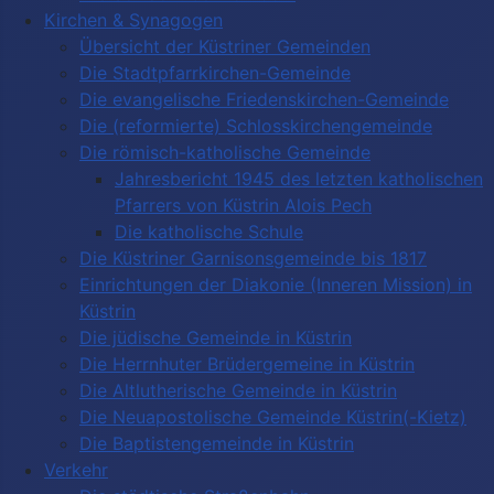
Kirchen & Synagogen
Übersicht der Küstriner Gemeinden
Die Stadtpfarrkirchen-Gemeinde
Die evangelische Friedenskirchen-Gemeinde
Die (reformierte) Schlosskirchengemeinde
Die römisch-katholische Gemeinde
Jahresbericht 1945 des letzten katholischen
Pfarrers von Küstrin Alois Pech
Die katholische Schule
Die Küstriner Garnisonsgemeinde bis 1817
Einrichtungen der Diakonie (Inneren Mission) in
Küstrin
Die jüdische Gemeinde in Küstrin
Die Herrnhuter Brüdergemeine in Küstrin
Die Altlutherische Gemeinde in Küstrin
Die Neuapostolische Gemeinde Küstrin(-Kietz)
Die Baptistengemeinde in Küstrin
Verkehr