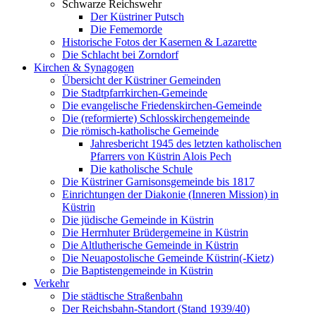
Schwarze Reichswehr
Der Küstriner Putsch
Die Fememorde
Historische Fotos der Kasernen & Lazarette
Die Schlacht bei Zorndorf
Kirchen & Synagogen
Übersicht der Küstriner Gemeinden
Die Stadtpfarrkirchen-Gemeinde
Die evangelische Friedenskirchen-Gemeinde
Die (reformierte) Schlosskirchengemeinde
Die römisch-katholische Gemeinde
Jahresbericht 1945 des letzten katholischen
Pfarrers von Küstrin Alois Pech
Die katholische Schule
Die Küstriner Garnisonsgemeinde bis 1817
Einrichtungen der Diakonie (Inneren Mission) in
Küstrin
Die jüdische Gemeinde in Küstrin
Die Herrnhuter Brüdergemeine in Küstrin
Die Altlutherische Gemeinde in Küstrin
Die Neuapostolische Gemeinde Küstrin(-Kietz)
Die Baptistengemeinde in Küstrin
Verkehr
Die städtische Straßenbahn
Der Reichsbahn-Standort (Stand 1939/40)