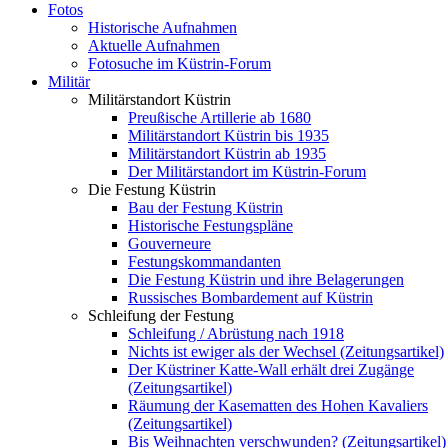
Fotos
Historische Aufnahmen
Aktuelle Aufnahmen
Fotosuche im Küstrin-Forum
Militär
Militärstandort Küstrin
Preußische Artillerie ab 1680
Militärstandort Küstrin bis 1935
Militärstandort Küstrin ab 1935
Der Militärstandort im Küstrin-Forum
Die Festung Küstrin
Bau der Festung Küstrin
Historische Festungspläne
Gouverneure
Festungskommandanten
Die Festung Küstrin und ihre Belagerungen
Russisches Bombardement auf Küstrin
Schleifung der Festung
Schleifung / Abrüstung nach 1918
Nichts ist ewiger als der Wechsel (Zeitungsartikel)
Der Küstriner Katte-Wall erhält drei Zugänge
(Zeitungsartikel)
Räumung der Kasematten des Hohen Kavaliers
(Zeitungsartikel)
Bis Weihnachten verschwunden? (Zeitungsartikel)