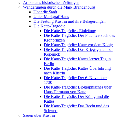
Artikel aus historischen Zeitungen
Wanderungen durch die Mark Brandenburg
Über die Stadt
Unter Markgraf Hans
Die Festung Küstrin und ihre Belagerungen
Die Katte-Tragödie
Die Katte-Tragödie - Einleitung
Die Katte-Tragödie: Der Fluchtversuch des
Kronprinzen
Die Katte-Tragödie: Katte vor dem König
Die Katte-Tragödie: Das Kriegsgericht zu
Köpenick
Die Katte-Tragödie: Kattes letzter Tag in
Berlin
Die Katte-Tragödie: Kattes Überführung
nach Küstrin
Die Katte-Tragödie: Der 6. November
1730
Die Katte-Tragödie: Biographisches über
Hans Hermann von Katte
Die Katte-Tragödie: Der König und die
Kattes
Die Katte-Tragödie: Das Recht und das
Schwert
Sagen über Küstrin