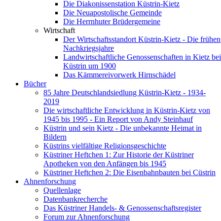
Die Diakonissenstation Küstrin-Kietz
Die Neuapostolische Gemeinde
Die Herrnhuter Brüdergemeine
Wirtschaft
Der Wirtschaftsstandort Küstrin-Kietz - Die frühen
Nachkriegsjahre
Landwirtschaftliche Genossenschaften in Kietz bei
Küstrin um 1900
Das Kämmereivorwerk Hirnschädel
Bücher
85 Jahre Deutschlandsiedlung Küstrin-Kietz - 1934-
2019
Die wirtschaftliche Entwicklung in Küstrin-Kietz von
1945 bis 1995 - Ein Report von Andy Steinhauf
Küstrin und sein Kietz - Die unbekannte Heimat in
Bildern
Küstrins vielfältige Religionsgeschichte
Küstriner Heftchen 1: Zur Historie der Küstriner
Apotheken von den Anfängen bis 1945
Küstriner Heftchen 2: Die Eisenbahnbauten bei Cüstrin
Ahnenforschung
Quellenlage
Datenbankrecherche
Das Küstriner Handels- & Genossenschaftsregister
Forum zur Ahnenforschung