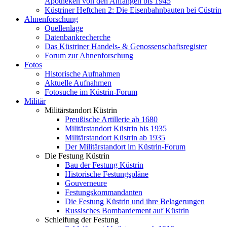
Apotheken von den Anfängen bis 1945
Küstriner Heftchen 2: Die Eisenbahnbauten bei Cüstrin
Ahnenforschung
Quellenlage
Datenbankrecherche
Das Küstriner Handels- & Genossenschaftsregister
Forum zur Ahnenforschung
Fotos
Historische Aufnahmen
Aktuelle Aufnahmen
Fotosuche im Küstrin-Forum
Militär
Militärstandort Küstrin
Preußische Artillerie ab 1680
Militärstandort Küstrin bis 1935
Militärstandort Küstrin ab 1935
Der Militärstandort im Küstrin-Forum
Die Festung Küstrin
Bau der Festung Küstrin
Historische Festungspläne
Gouverneure
Festungskommandanten
Die Festung Küstrin und ihre Belagerungen
Russisches Bombardement auf Küstrin
Schleifung der Festung