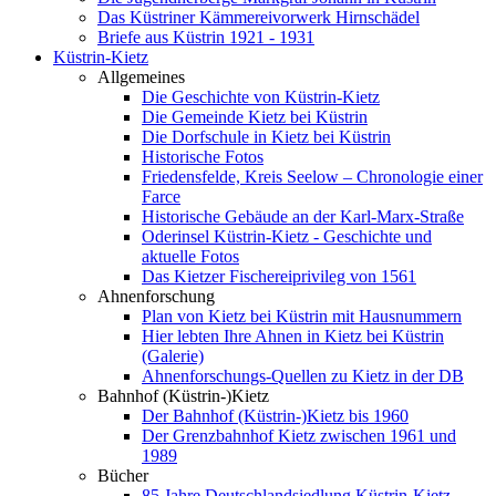
Das Küstriner Kämmereivorwerk Hirnschädel
Briefe aus Küstrin 1921 - 1931
Küstrin-Kietz
Allgemeines
Die Geschichte von Küstrin-Kietz
Die Gemeinde Kietz bei Küstrin
Die Dorfschule in Kietz bei Küstrin
Historische Fotos
Friedensfelde, Kreis Seelow – Chronologie einer
Farce
Historische Gebäude an der Karl-Marx-Straße
Oderinsel Küstrin-Kietz - Geschichte und
aktuelle Fotos
Das Kietzer Fischereiprivileg von 1561
Ahnenforschung
Plan von Kietz bei Küstrin mit Hausnummern
Hier lebten Ihre Ahnen in Kietz bei Küstrin
(Galerie)
Ahnenforschungs-Quellen zu Kietz in der DB
Bahnhof (Küstrin-)Kietz
Der Bahnhof (Küstrin-)Kietz bis 1960
Der Grenzbahnhof Kietz zwischen 1961 und
1989
Bücher
85 Jahre Deutschlandsiedlung Küstrin-Kietz -