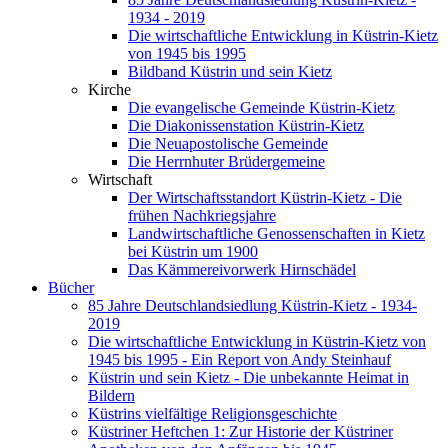
1934 - 2019
Die wirtschaftliche Entwicklung in Küstrin-Kietz
von 1945 bis 1995
Bildband Küstrin und sein Kietz
Kirche
Die evangelische Gemeinde Küstrin-Kietz
Die Diakonissenstation Küstrin-Kietz
Die Neuapostolische Gemeinde
Die Herrnhuter Brüdergemeine
Wirtschaft
Der Wirtschaftsstandort Küstrin-Kietz - Die
frühen Nachkriegsjahre
Landwirtschaftliche Genossenschaften in Kietz
bei Küstrin um 1900
Das Kämmereivorwerk Hirnschädel
Bücher
85 Jahre Deutschlandsiedlung Küstrin-Kietz - 1934-
2019
Die wirtschaftliche Entwicklung in Küstrin-Kietz von
1945 bis 1995 - Ein Report von Andy Steinhauf
Küstrin und sein Kietz - Die unbekannte Heimat in
Bildern
Küstrins vielfältige Religionsgeschichte
Küstriner Heftchen 1: Zur Historie der Küstriner