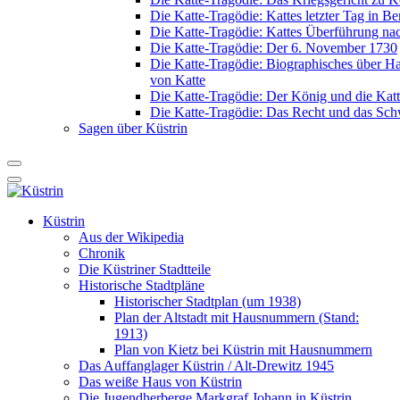
Die Katte-Tragödie: Kattes letzter Tag in Be
Die Katte-Tragödie: Kattes Überführung na
Die Katte-Tragödie: Der 6. November 1730
Die Katte-Tragödie: Biographisches über 
von Katte
Die Katte-Tragödie: Der König und die Katt
Die Katte-Tragödie: Das Recht und das Sch
Sagen über Küstrin
Küstrin
Aus der Wikipedia
Chronik
Die Küstriner Stadtteile
Historische Stadtpläne
Historischer Stadtplan (um 1938)
Plan der Altstadt mit Hausnummern (Stand:
1913)
Plan von Kietz bei Küstrin mit Hausnummern
Das Auffanglager Küstrin / Alt-Drewitz 1945
Das weiße Haus von Küstrin
Die Jugendherberge Markgraf Johann in Küstrin