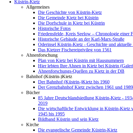
Küstrin-Kietz
Allgemeines
Die Geschichte von Küstrin-Kietz
Die Gemeinde Kietz bei Küstrin
Die Dorfschule in Kietz bei Küstrin
Historische Fotos
Friedensfelde, Kreis Seelow – Chronologie einer 
Historische Gebäude an der Karl-Marx-Straße
Oderinsel Küstrin-Kietz - Geschichte und aktuelle
Das Kietzer Fischereiprivileg von 1561
Ahnenforschung
Plan von Kietz bei Küstrin mit Hausnummern
Hier lebten Ihre Ahnen in Kietz bei Küstrin (Galer
Ahnenforschungs-Quellen zu Kietz in der DB
Bahnhof (Küstrin-)Kietz
Der Bahnhof (Küstrin-)Kietz bis 1960
Der Grenzbahnhof Kietz zwischen 1961 und 1989
Bücher
85 Jahre Deutschlandsiedlung Küstrin-Kietz - 1934
2019
Die wirtschaftliche Entwicklung in Küstrin-Kietz 
1945 bis 1995
Bildband Küstrin und sein Kietz
Kirche
Die evangelische Gemeinde Küstrin-Kietz