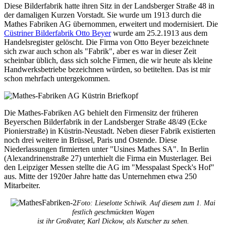
Diese Bilderfabrik hatte ihren Sitz in der Landsberger Straße 48 in
der damaligen Kurzen Vorstadt. Sie wurde um 1913 durch die
Mathes Fabriken AG übernommen, erweitert und modernisiert. Die
Cüstriner Bilderfabrik Otto Beyer
wurde am 25.2.1913 aus dem
Handelsregister gelöscht. Die Firma von Otto Beyer bezeichnete
sich zwar auch schon als "Fabrik", aber es war in dieser Zeit
scheinbar üblich, dass sich solche Firmen, die wir heute als kleine
Handwerksbetriebe bezeichnen würden, so betitelten. Das ist mir
schon mehrfach untergekommen.
Die Mathes-Fabriken AG behielt den Firmensitz der früheren
Beyerschen Bilderfabrik in der Landsberger Straße 48/49 (Ecke
Pionierstraße) in Küstrin-Neustadt. Neben dieser Fabrik existierten
noch drei weitere in Brüssel, Paris und Ostende. Diese
Niederlassungen firmierten unter "Usines Mathes SA". In Berlin
(Alexandrinenstraße 27) unterhielt die Firma ein Musterlager. Bei
den Leipziger Messen stellte die AG im "Messpalast Speck's Hof"
aus. Mitte der 1920er Jahre hatte das Unternehmen etwa 250
Mitarbeiter.
Foto: Lieselotte Schiwik. Auf diesem zum 1. Mai
festlich geschmückten Wagen
ist ihr Großvater, Karl Dickow, als Kutscher zu sehen.