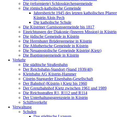
Die (reformierte) Schlosskirchengemeinde
Die römisch-katholische Gemeinde
Jahresbericht 1945 des letzten katholischen Pfarre
Küstrin Alois Pech
Die katholische Schule
Die Küstriner Garnisonsgemeinde bis 1817
Einrichtungen der Diakonie (Inneren Mission) in Küstrin
Die jüdische Gemeinde in Küstrin
Die Herrnhuter Brüdergemeine in Küstrin
Die Altlutherische Gemeinde in Küstrin
Die Neuapostolische Gemeinde Küstrin(-Kietz)
Die Baptistengemeinde in Küstrin
Verkehr
Die städtische Straßenbahn
Der Reichsbahn-Standort (Stand 1939/40)
Kleinbahn AG Küstrin-Hammer
Cüstrin-Stargarder Eisenbahn-Gesellschaft
Der Bahnhof (Küstrin-) Kietz bis 1960
Der Grenzbahnhof Kietz zwischen 1961 und 1989
Die Reichsstraßen R1, R112 und R114
Der Unterhaltungsgrenzstein in Küstrin
Schiffsverkehr
Verwaltung
Schulen
Das städtische Lyzeum