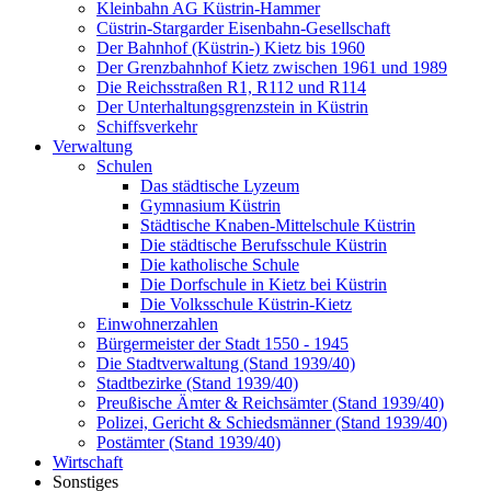
Kleinbahn AG Küstrin-Hammer
Cüstrin-Stargarder Eisenbahn-Gesellschaft
Der Bahnhof (Küstrin-) Kietz bis 1960
Der Grenzbahnhof Kietz zwischen 1961 und 1989
Die Reichsstraßen R1, R112 und R114
Der Unterhaltungsgrenzstein in Küstrin
Schiffsverkehr
Verwaltung
Schulen
Das städtische Lyzeum
Gymnasium Küstrin
Städtische Knaben-Mittelschule Küstrin
Die städtische Berufsschule Küstrin
Die katholische Schule
Die Dorfschule in Kietz bei Küstrin
Die Volksschule Küstrin-Kietz
Einwohnerzahlen
Bürgermeister der Stadt 1550 - 1945
Die Stadtverwaltung (Stand 1939/40)
Stadtbezirke (Stand 1939/40)
Preußische Ämter & Reichsämter (Stand 1939/40)
Polizei, Gericht & Schiedsmänner (Stand 1939/40)
Postämter (Stand 1939/40)
Wirtschaft
Sonstiges