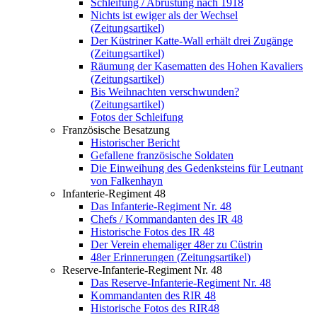
Schleifung / Abrüstung nach 1918
Nichts ist ewiger als der Wechsel
(Zeitungsartikel)
Der Küstriner Katte-Wall erhält drei Zugänge
(Zeitungsartikel)
Räumung der Kasematten des Hohen Kavaliers
(Zeitungsartikel)
Bis Weihnachten verschwunden?
(Zeitungsartikel)
Fotos der Schleifung
Französische Besatzung
Historischer Bericht
Gefallene französische Soldaten
Die Einweihung des Gedenksteins für Leutnant
von Falkenhayn
Infanterie-Regiment 48
Das Infanterie-Regiment Nr. 48
Chefs / Kommandanten des IR 48
Historische Fotos des IR 48
Der Verein ehemaliger 48er zu Cüstrin
48er Erinnerungen (Zeitungsartikel)
Reserve-Infanterie-Regiment Nr. 48
Das Reserve-Infanterie-Regiment Nr. 48
Kommandanten des RIR 48
Historische Fotos des RIR48