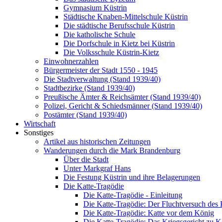
Gymnasium Küstrin
Städtische Knaben-Mittelschule Küstrin
Die städtische Berufsschule Küstrin
Die katholische Schule
Die Dorfschule in Kietz bei Küstrin
Die Volksschule Küstrin-Kietz
Einwohnerzahlen
Bürgermeister der Stadt 1550 - 1945
Die Stadtverwaltung (Stand 1939/40)
Stadtbezirke (Stand 1939/40)
Preußische Ämter & Reichsämter (Stand 1939/40)
Polizei, Gericht & Schiedsmänner (Stand 1939/40)
Postämter (Stand 1939/40)
Wirtschaft
Sonstiges
Artikel aus historischen Zeitungen
Wanderungen durch die Mark Brandenburg
Über die Stadt
Unter Markgraf Hans
Die Festung Küstrin und ihre Belagerungen
Die Katte-Tragödie
Die Katte-Tragödie - Einleitung
Die Katte-Tragödie: Der Fluchtversuch des
Die Katte-Tragödie: Katte vor dem König
Die Katte-Tragödie: Das Kriegsgericht zu 