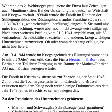
Während des 2. Weltkrieges produzierte die Firma laut Zeitzeugen
auch Munitionskisten. Bei der Umstellung der deutschen Wirtschaft
auf Kriegswirtschaft 1939/40 wurde die Fabrik im Rahmen der
Stilllegungsaktion des Rüstungskommandos Frankfurt (Oder) am
11.3.1940 als „wahrscheinlich überflüssig“ eingestuft. Sie stand also
unter Beobachtung, wurde aber noch nicht zwangsweise stillgelegt.
Nach einer weiteren Prüfung vom 31.3.1941 empfahl man, alle 68
vorhandenen Arbeitskräfte abzuziehen und anderen, kriegswichtigen
Unternehmen zuzuweisen. Ob oder wann der Abzug erfolgte, ist
nicht überliefert.
Am 13.4.1944 wurde im Kriegstagebuch des Rüstungskommandos
Frankfurt (Oder) vermerkt, dass die Firma
Neumann & Borm
aus
Berlin einen Teil ihrer Fertigung in die Räume der Mathes-Fabriken
AG nach Küstrin verlegen würde.
Die Fabrik in Küstrin existierte bis zur Zerstörung der Stadt 1945.
Zumindest die Tochter­gesellschaften in Ostende und Brüssel
existierten nach dem Krieg noch weiter, einige Dokumente aus dem
Jahr 1949 (eines ist rechts zu sehen) belegen das.
Zu den Produkten des Unternehmens gehörten:
Marmor- und Schwarzglas-Schreibzeuge (und -garnituren)
Glasbilder in Metall- und Holzrahmen zum hängen und