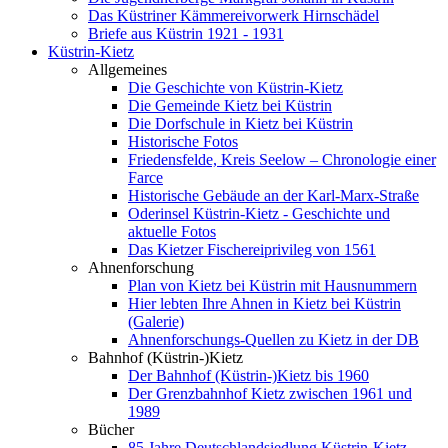
Das Küstriner Kämmereivorwerk Hirnschädel
Briefe aus Küstrin 1921 - 1931
Küstrin-Kietz
Allgemeines
Die Geschichte von Küstrin-Kietz
Die Gemeinde Kietz bei Küstrin
Die Dorfschule in Kietz bei Küstrin
Historische Fotos
Friedensfelde, Kreis Seelow – Chronologie einer
Farce
Historische Gebäude an der Karl-Marx-Straße
Oderinsel Küstrin-Kietz - Geschichte und
aktuelle Fotos
Das Kietzer Fischereiprivileg von 1561
Ahnenforschung
Plan von Kietz bei Küstrin mit Hausnummern
Hier lebten Ihre Ahnen in Kietz bei Küstrin
(Galerie)
Ahnenforschungs-Quellen zu Kietz in der DB
Bahnhof (Küstrin-)Kietz
Der Bahnhof (Küstrin-)Kietz bis 1960
Der Grenzbahnhof Kietz zwischen 1961 und
1989
Bücher
85 Jahre Deutschlandsiedlung Küstrin-Kietz -