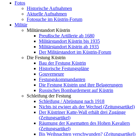
Fotos
Historische Aufnahmen
Aktuelle Aufnahmen
Fotosuche im Küstrin-Forum
Militär
Militärstandort Küstrin
Preußische Artillerie ab 1680
Militärstandort Küstrin bis 1935
Militärstandort Küstrin ab 1935
Der Militärstandort im Küstrin-Forum
Die Festung Küstrin
Bau der Festung Küstrin
Historische Festungspläne
Gouverneure
Festungskommandanten
Die Festung Küstrin und ihre Belagerungen
Russisches Bombardement auf Küstrin
Schleifung der Festung
Schleifung / Abrüstung nach 1918
Nichts ist ewiger als der Wechsel (Zeitungsartikel)
Der Küstriner Katte-Wall erhält drei Zugänge
(Zeitungsartikel)
Räumung der Kasematten des Hohen Kavaliers
(Zeitungsartikel)
Bis Weihnachten verschwunden? (Zeitungsartikel)