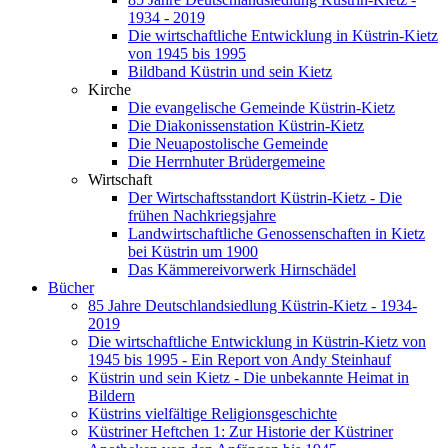
1934 - 2019
Die wirtschaftliche Entwicklung in Küstrin-Kietz
von 1945 bis 1995
Bildband Küstrin und sein Kietz
Kirche
Die evangelische Gemeinde Küstrin-Kietz
Die Diakonissenstation Küstrin-Kietz
Die Neuapostolische Gemeinde
Die Herrnhuter Brüdergemeine
Wirtschaft
Der Wirtschaftsstandort Küstrin-Kietz - Die
frühen Nachkriegsjahre
Landwirtschaftliche Genossenschaften in Kietz
bei Küstrin um 1900
Das Kämmereivorwerk Hirnschädel
Bücher
85 Jahre Deutschlandsiedlung Küstrin-Kietz - 1934-
2019
Die wirtschaftliche Entwicklung in Küstrin-Kietz von
1945 bis 1995 - Ein Report von Andy Steinhauf
Küstrin und sein Kietz - Die unbekannte Heimat in
Bildern
Küstrins vielfältige Religionsgeschichte
Küstriner Heftchen 1: Zur Historie der Küstriner