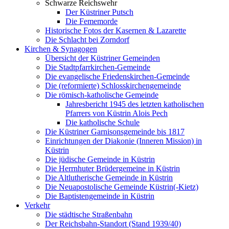
Schwarze Reichswehr
Der Küstriner Putsch
Die Fememorde
Historische Fotos der Kasernen & Lazarette
Die Schlacht bei Zorndorf
Kirchen & Synagogen
Übersicht der Küstriner Gemeinden
Die Stadtpfarrkirchen-Gemeinde
Die evangelische Friedenskirchen-Gemeinde
Die (reformierte) Schlosskirchengemeinde
Die römisch-katholische Gemeinde
Jahresbericht 1945 des letzten katholischen
Pfarrers von Küstrin Alois Pech
Die katholische Schule
Die Küstriner Garnisonsgemeinde bis 1817
Einrichtungen der Diakonie (Inneren Mission) in
Küstrin
Die jüdische Gemeinde in Küstrin
Die Herrnhuter Brüdergemeine in Küstrin
Die Altlutherische Gemeinde in Küstrin
Die Neuapostolische Gemeinde Küstrin(-Kietz)
Die Baptistengemeinde in Küstrin
Verkehr
Die städtische Straßenbahn
Der Reichsbahn-Standort (Stand 1939/40)