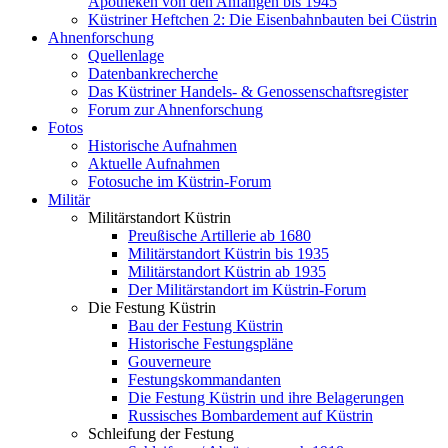
Apotheken von den Anfängen bis 1945
Küstriner Heftchen 2: Die Eisenbahnbauten bei Cüstrin
Ahnenforschung
Quellenlage
Datenbankrecherche
Das Küstriner Handels- & Genossenschaftsregister
Forum zur Ahnenforschung
Fotos
Historische Aufnahmen
Aktuelle Aufnahmen
Fotosuche im Küstrin-Forum
Militär
Militärstandort Küstrin
Preußische Artillerie ab 1680
Militärstandort Küstrin bis 1935
Militärstandort Küstrin ab 1935
Der Militärstandort im Küstrin-Forum
Die Festung Küstrin
Bau der Festung Küstrin
Historische Festungspläne
Gouverneure
Festungskommandanten
Die Festung Küstrin und ihre Belagerungen
Russisches Bombardement auf Küstrin
Schleifung der Festung