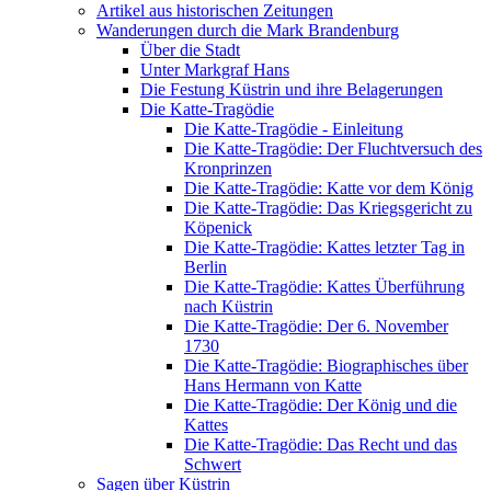
Artikel aus historischen Zeitungen
Wanderungen durch die Mark Brandenburg
Über die Stadt
Unter Markgraf Hans
Die Festung Küstrin und ihre Belagerungen
Die Katte-Tragödie
Die Katte-Tragödie - Einleitung
Die Katte-Tragödie: Der Fluchtversuch des
Kronprinzen
Die Katte-Tragödie: Katte vor dem König
Die Katte-Tragödie: Das Kriegsgericht zu
Köpenick
Die Katte-Tragödie: Kattes letzter Tag in
Berlin
Die Katte-Tragödie: Kattes Überführung
nach Küstrin
Die Katte-Tragödie: Der 6. November
1730
Die Katte-Tragödie: Biographisches über
Hans Hermann von Katte
Die Katte-Tragödie: Der König und die
Kattes
Die Katte-Tragödie: Das Recht und das
Schwert
Sagen über Küstrin