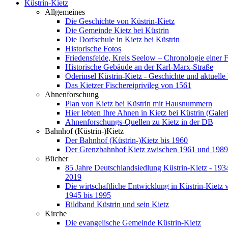
Küstrin-Kietz
Allgemeines
Die Geschichte von Küstrin-Kietz
Die Gemeinde Kietz bei Küstrin
Die Dorfschule in Kietz bei Küstrin
Historische Fotos
Friedensfelde, Kreis Seelow – Chronologie einer 
Historische Gebäude an der Karl-Marx-Straße
Oderinsel Küstrin-Kietz - Geschichte und aktuelle
Das Kietzer Fischereiprivileg von 1561
Ahnenforschung
Plan von Kietz bei Küstrin mit Hausnummern
Hier lebten Ihre Ahnen in Kietz bei Küstrin (Galer
Ahnenforschungs-Quellen zu Kietz in der DB
Bahnhof (Küstrin-)Kietz
Der Bahnhof (Küstrin-)Kietz bis 1960
Der Grenzbahnhof Kietz zwischen 1961 und 1989
Bücher
85 Jahre Deutschlandsiedlung Küstrin-Kietz - 1934
2019
Die wirtschaftliche Entwicklung in Küstrin-Kietz 
1945 bis 1995
Bildband Küstrin und sein Kietz
Kirche
Die evangelische Gemeinde Küstrin-Kietz