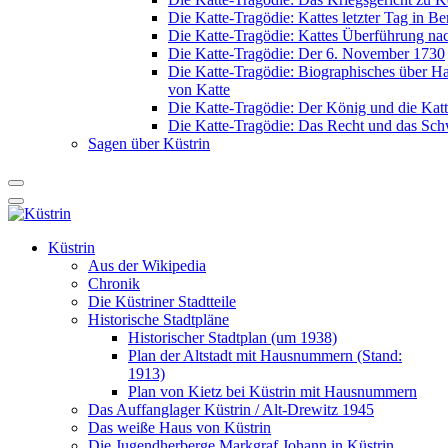
Die Katte-Tragödie: Kattes letzter Tag in Be
Die Katte-Tragödie: Kattes Überführung na
Die Katte-Tragödie: Der 6. November 1730
Die Katte-Tragödie: Biographisches über 
von Katte
Die Katte-Tragödie: Der König und die Katt
Die Katte-Tragödie: Das Recht und das Sch
Sagen über Küstrin
Küstrin
Aus der Wikipedia
Chronik
Die Küstriner Stadtteile
Historische Stadtpläne
Historischer Stadtplan (um 1938)
Plan der Altstadt mit Hausnummern (Stand:
1913)
Plan von Kietz bei Küstrin mit Hausnummern
Das Auffanglager Küstrin / Alt-Drewitz 1945
Das weiße Haus von Küstrin
Die Jugendherberge Markgraf Johann in Küstrin