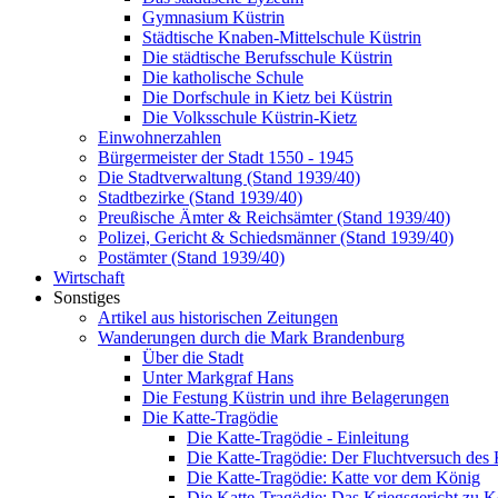
Gymnasium Küstrin
Städtische Knaben-Mittelschule Küstrin
Die städtische Berufsschule Küstrin
Die katholische Schule
Die Dorfschule in Kietz bei Küstrin
Die Volksschule Küstrin-Kietz
Einwohnerzahlen
Bürgermeister der Stadt 1550 - 1945
Die Stadtverwaltung (Stand 1939/40)
Stadtbezirke (Stand 1939/40)
Preußische Ämter & Reichsämter (Stand 1939/40)
Polizei, Gericht & Schiedsmänner (Stand 1939/40)
Postämter (Stand 1939/40)
Wirtschaft
Sonstiges
Artikel aus historischen Zeitungen
Wanderungen durch die Mark Brandenburg
Über die Stadt
Unter Markgraf Hans
Die Festung Küstrin und ihre Belagerungen
Die Katte-Tragödie
Die Katte-Tragödie - Einleitung
Die Katte-Tragödie: Der Fluchtversuch des
Die Katte-Tragödie: Katte vor dem König
Die Katte-Tragödie: Das Kriegsgericht zu 