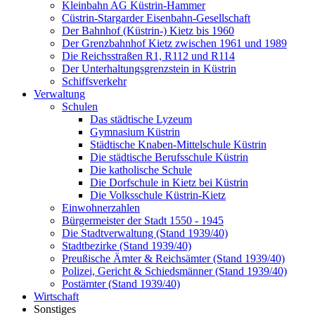
Kleinbahn AG Küstrin-Hammer
Cüstrin-Stargarder Eisenbahn-Gesellschaft
Der Bahnhof (Küstrin-) Kietz bis 1960
Der Grenzbahnhof Kietz zwischen 1961 und 1989
Die Reichsstraßen R1, R112 und R114
Der Unterhaltungsgrenzstein in Küstrin
Schiffsverkehr
Verwaltung
Schulen
Das städtische Lyzeum
Gymnasium Küstrin
Städtische Knaben-Mittelschule Küstrin
Die städtische Berufsschule Küstrin
Die katholische Schule
Die Dorfschule in Kietz bei Küstrin
Die Volksschule Küstrin-Kietz
Einwohnerzahlen
Bürgermeister der Stadt 1550 - 1945
Die Stadtverwaltung (Stand 1939/40)
Stadtbezirke (Stand 1939/40)
Preußische Ämter & Reichsämter (Stand 1939/40)
Polizei, Gericht & Schiedsmänner (Stand 1939/40)
Postämter (Stand 1939/40)
Wirtschaft
Sonstiges