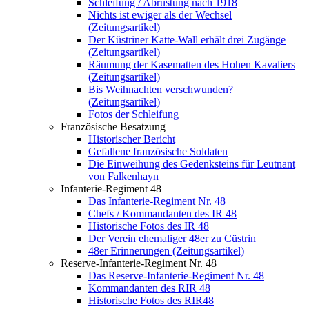
Schleifung / Abrüstung nach 1918
Nichts ist ewiger als der Wechsel
(Zeitungsartikel)
Der Küstriner Katte-Wall erhält drei Zugänge
(Zeitungsartikel)
Räumung der Kasematten des Hohen Kavaliers
(Zeitungsartikel)
Bis Weihnachten verschwunden?
(Zeitungsartikel)
Fotos der Schleifung
Französische Besatzung
Historischer Bericht
Gefallene französische Soldaten
Die Einweihung des Gedenksteins für Leutnant
von Falkenhayn
Infanterie-Regiment 48
Das Infanterie-Regiment Nr. 48
Chefs / Kommandanten des IR 48
Historische Fotos des IR 48
Der Verein ehemaliger 48er zu Cüstrin
48er Erinnerungen (Zeitungsartikel)
Reserve-Infanterie-Regiment Nr. 48
Das Reserve-Infanterie-Regiment Nr. 48
Kommandanten des RIR 48
Historische Fotos des RIR48