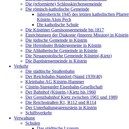
Die (reformierte) Schlosskirchengemeinde
Die römisch-katholische Gemeinde
Jahresbericht 1945 des letzten katholischen Pfarre
Küstrin Alois Pech
Die katholische Schule
Die Küstriner Garnisonsgemeinde bis 1817
Einrichtungen der Diakonie (Inneren Mission) in Küstrin
Die jüdische Gemeinde in Küstrin
Die Herrnhuter Brüdergemeine in Küstrin
Die Altlutherische Gemeinde in Küstrin
Die Neuapostolische Gemeinde Küstrin(-Kietz)
Die Baptistengemeinde in Küstrin
Verkehr
Die städtische Straßenbahn
Der Reichsbahn-Standort (Stand 1939/40)
Kleinbahn AG Küstrin-Hammer
Cüstrin-Stargarder Eisenbahn-Gesellschaft
Der Bahnhof (Küstrin-) Kietz bis 1960
Der Grenzbahnhof Kietz zwischen 1961 und 1989
Die Reichsstraßen R1, R112 und R114
Der Unterhaltungsgrenzstein in Küstrin
Schiffsverkehr
Verwaltung
Schulen
Das städtische Lyzeum