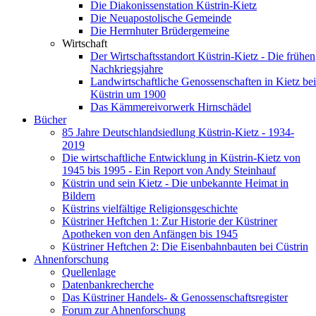
Die Diakonissenstation Küstrin-Kietz
Die Neuapostolische Gemeinde
Die Herrnhuter Brüdergemeine
Wirtschaft
Der Wirtschaftsstandort Küstrin-Kietz - Die frühen
Nachkriegsjahre
Landwirtschaftliche Genossenschaften in Kietz bei
Küstrin um 1900
Das Kämmereivorwerk Hirnschädel
Bücher
85 Jahre Deutschlandsiedlung Küstrin-Kietz - 1934-
2019
Die wirtschaftliche Entwicklung in Küstrin-Kietz von
1945 bis 1995 - Ein Report von Andy Steinhauf
Küstrin und sein Kietz - Die unbekannte Heimat in
Bildern
Küstrins vielfältige Religionsgeschichte
Küstriner Heftchen 1: Zur Historie der Küstriner
Apotheken von den Anfängen bis 1945
Küstriner Heftchen 2: Die Eisenbahnbauten bei Cüstrin
Ahnenforschung
Quellenlage
Datenbankrecherche
Das Küstriner Handels- & Genossenschaftsregister
Forum zur Ahnenforschung