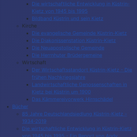
Die wirtschaftliche Entwicklung in Küstrin-
Kietz von 1945 bis 1995
Bildband Küstrin und sein Kietz
Kirche
Die evangelische Gemeinde Küstrin-Kietz
Die Diakonissenstation Küstrin-Kietz
Die Neuapostolische Gemeinde
Die Herrnhuter Brüdergemeine
Wirtschaft
Der Wirtschaftsstandort Küstrin-Kietz - Die
frühen Nachkriegsjahre
Landwirtschaftliche Genossenschaften in
Kietz bei Küstrin um 1900
Das Kämmereivorwerk Hirnschädel
Bücher
85 Jahre Deutschlandsiedlung Küstrin-Kietz -
1934-2019
Die wirtschaftliche Entwicklung in Küstrin-Kietz
von 1945 bis 1995 - Ein Report von Andy