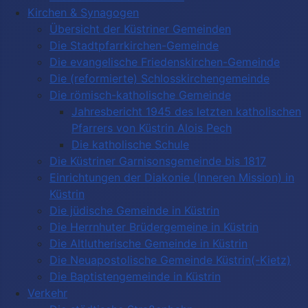
Kirchen & Synagogen
Übersicht der Küstriner Gemeinden
Die Stadtpfarrkirchen-Gemeinde
Die evangelische Friedenskirchen-Gemeinde
Die (reformierte) Schlosskirchengemeinde
Die römisch-katholische Gemeinde
Jahresbericht 1945 des letzten katholischen
Pfarrers von Küstrin Alois Pech
Die katholische Schule
Die Küstriner Garnisonsgemeinde bis 1817
Einrichtungen der Diakonie (Inneren Mission) in
Küstrin
Die jüdische Gemeinde in Küstrin
Die Herrnhuter Brüdergemeine in Küstrin
Die Altlutherische Gemeinde in Küstrin
Die Neuapostolische Gemeinde Küstrin(-Kietz)
Die Baptistengemeinde in Küstrin
Verkehr