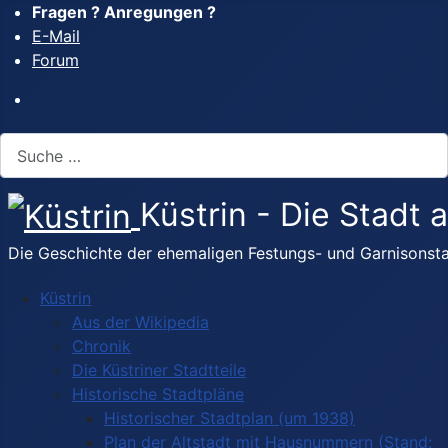
Fragen ? Anregungen ?
E-Mail
Forum
Suchen
Küstrin - Die Stadt
Die Geschichte der ehemaligen Festungs- und Garnisonsta
Küstrin
Aus der Wikipedia
Chronik
Die Küstriner Stadtteile
Historische Stadtpläne
Historischer Stadtplan (um 1938)
Plan der Altstadt mit Hausnummern (Stand: