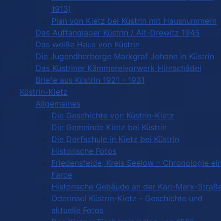
1913)
Plan von Kietz bei Küstrin mit Hausnummern
Das Auffanglager Küstrin / Alt-Drewitz 1945
Das weiße Haus von Küstrin
Die Jugendherberge Markgraf Johann in Küstrin
Das Küstriner Kämmereivorwerk Hirnschädel
Briefe aus Küstrin 1921 - 1931
Küstrin-Kietz
Allgemeines
Die Geschichte von Küstrin-Kietz
Die Gemeinde Kietz bei Küstrin
Die Dorfschule in Kietz bei Küstrin
Historische Fotos
Friedensfelde, Kreis Seelow – Chronologie ei
Farce
Historische Gebäude an der Karl-Marx-Straß
Oderinsel Küstrin-Kietz - Geschichte und
aktuelle Fotos