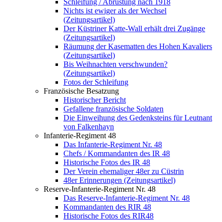
Schleifung / Abrüstung nach 1918
Nichts ist ewiger als der Wechsel
(Zeitungsartikel)
Der Küstriner Katte-Wall erhält drei Zugänge
(Zeitungsartikel)
Räumung der Kasematten des Hohen Kavaliers
(Zeitungsartikel)
Bis Weihnachten verschwunden?
(Zeitungsartikel)
Fotos der Schleifung
Französische Besatzung
Historischer Bericht
Gefallene französische Soldaten
Die Einweihung des Gedenksteins für Leutnant
von Falkenhayn
Infanterie-Regiment 48
Das Infanterie-Regiment Nr. 48
Chefs / Kommandanten des IR 48
Historische Fotos des IR 48
Der Verein ehemaliger 48er zu Cüstrin
48er Erinnerungen (Zeitungsartikel)
Reserve-Infanterie-Regiment Nr. 48
Das Reserve-Infanterie-Regiment Nr. 48
Kommandanten des RIR 48
Historische Fotos des RIR48