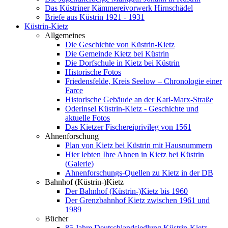
Das Küstriner Kämmereivorwerk Hirnschädel
Briefe aus Küstrin 1921 - 1931
Küstrin-Kietz
Allgemeines
Die Geschichte von Küstrin-Kietz
Die Gemeinde Kietz bei Küstrin
Die Dorfschule in Kietz bei Küstrin
Historische Fotos
Friedensfelde, Kreis Seelow – Chronologie einer
Farce
Historische Gebäude an der Karl-Marx-Straße
Oderinsel Küstrin-Kietz - Geschichte und
aktuelle Fotos
Das Kietzer Fischereiprivileg von 1561
Ahnenforschung
Plan von Kietz bei Küstrin mit Hausnummern
Hier lebten Ihre Ahnen in Kietz bei Küstrin
(Galerie)
Ahnenforschungs-Quellen zu Kietz in der DB
Bahnhof (Küstrin-)Kietz
Der Bahnhof (Küstrin-)Kietz bis 1960
Der Grenzbahnhof Kietz zwischen 1961 und
1989
Bücher
85 Jahre Deutschlandsiedlung Küstrin-Kietz -