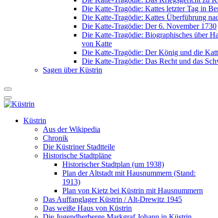
Die Katte-Tragödie: Kattes letzter Tag in Be
Die Katte-Tragödie: Kattes Überführung na
Die Katte-Tragödie: Der 6. November 1730
Die Katte-Tragödie: Biographisches über 
von Katte
Die Katte-Tragödie: Der König und die Katt
Die Katte-Tragödie: Das Recht und das Sch
Sagen über Küstrin
Küstrin
Aus der Wikipedia
Chronik
Die Küstriner Stadtteile
Historische Stadtpläne
Historischer Stadtplan (um 1938)
Plan der Altstadt mit Hausnummern (Stand:
1913)
Plan von Kietz bei Küstrin mit Hausnummern
Das Auffanglager Küstrin / Alt-Drewitz 1945
Das weiße Haus von Küstrin
Die Jugendherberge Markgraf Johann in Küstrin