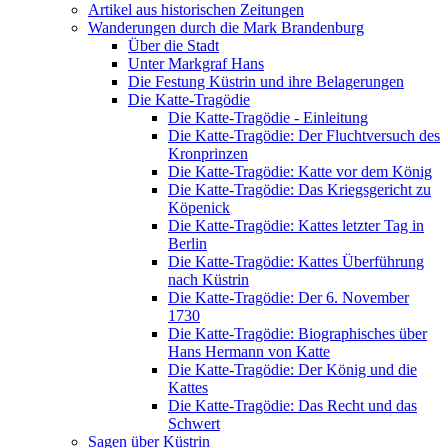
Artikel aus historischen Zeitungen
Wanderungen durch die Mark Brandenburg
Über die Stadt
Unter Markgraf Hans
Die Festung Küstrin und ihre Belagerungen
Die Katte-Tragödie
Die Katte-Tragödie - Einleitung
Die Katte-Tragödie: Der Fluchtversuch des
Kronprinzen
Die Katte-Tragödie: Katte vor dem König
Die Katte-Tragödie: Das Kriegsgericht zu
Köpenick
Die Katte-Tragödie: Kattes letzter Tag in
Berlin
Die Katte-Tragödie: Kattes Überführung
nach Küstrin
Die Katte-Tragödie: Der 6. November
1730
Die Katte-Tragödie: Biographisches über
Hans Hermann von Katte
Die Katte-Tragödie: Der König und die
Kattes
Die Katte-Tragödie: Das Recht und das
Schwert
Sagen über Küstrin