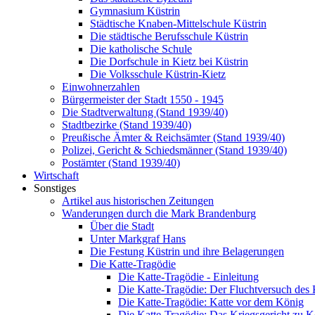
Gymnasium Küstrin
Städtische Knaben-Mittelschule Küstrin
Die städtische Berufsschule Küstrin
Die katholische Schule
Die Dorfschule in Kietz bei Küstrin
Die Volksschule Küstrin-Kietz
Einwohnerzahlen
Bürgermeister der Stadt 1550 - 1945
Die Stadtverwaltung (Stand 1939/40)
Stadtbezirke (Stand 1939/40)
Preußische Ämter & Reichsämter (Stand 1939/40)
Polizei, Gericht & Schiedsmänner (Stand 1939/40)
Postämter (Stand 1939/40)
Wirtschaft
Sonstiges
Artikel aus historischen Zeitungen
Wanderungen durch die Mark Brandenburg
Über die Stadt
Unter Markgraf Hans
Die Festung Küstrin und ihre Belagerungen
Die Katte-Tragödie
Die Katte-Tragödie - Einleitung
Die Katte-Tragödie: Der Fluchtversuch des
Die Katte-Tragödie: Katte vor dem König
Die Katte-Tragödie: Das Kriegsgericht zu 