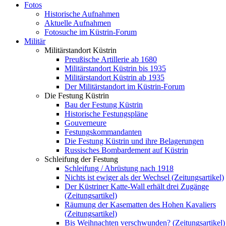
Fotos
Historische Aufnahmen
Aktuelle Aufnahmen
Fotosuche im Küstrin-Forum
Militär
Militärstandort Küstrin
Preußische Artillerie ab 1680
Militärstandort Küstrin bis 1935
Militärstandort Küstrin ab 1935
Der Militärstandort im Küstrin-Forum
Die Festung Küstrin
Bau der Festung Küstrin
Historische Festungspläne
Gouverneure
Festungskommandanten
Die Festung Küstrin und ihre Belagerungen
Russisches Bombardement auf Küstrin
Schleifung der Festung
Schleifung / Abrüstung nach 1918
Nichts ist ewiger als der Wechsel (Zeitungsartikel)
Der Küstriner Katte-Wall erhält drei Zugänge
(Zeitungsartikel)
Räumung der Kasematten des Hohen Kavaliers
(Zeitungsartikel)
Bis Weihnachten verschwunden? (Zeitungsartikel)