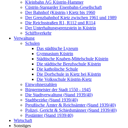
Kleinbahn AG Küstrin-Hammer
Cüstrin-Stargarder Eisenbahn-Gesellschaft
Der Bahnhof (Küstrin-) Kietz bis 1960
Der Grenzbahnhof Kietz zwischen 1961 und 1989
Die Reichsstraßen R1, R112 und R114
Der Unterhaltungsgrenzstein in Küstrin
Schiffsverkehr
Verwaltung
Schulen
Das städtische Lyzeum
Gymnasium Küstrin
Städtische Knaben-Mittelschule Küstrin
Die städtische Berufsschule Küstrin
Die katholische Schule
Die Dorfschule in Kietz bei Küstrin
Die Volksschule Küstrin-Kietz
Einwohnerzahlen
Bürgermeister der Stadt 1550 - 1945
Die Stadtverwaltung (Stand 1939/40)
Stadtbezirke (Stand 1939/40)
Preußische Ämter & Reichsämter (Stand 1939/40)
Polizei, Gericht & Schiedsmänner (Stand 1939/40)
Postämter (Stand 1939/40)
Wirtschaft
Sonstiges