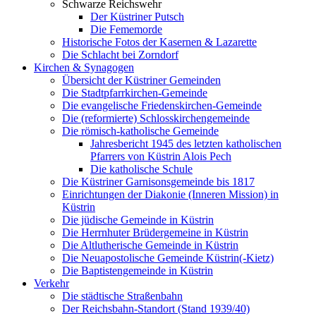
Schwarze Reichswehr
Der Küstriner Putsch
Die Fememorde
Historische Fotos der Kasernen & Lazarette
Die Schlacht bei Zorndorf
Kirchen & Synagogen
Übersicht der Küstriner Gemeinden
Die Stadtpfarrkirchen-Gemeinde
Die evangelische Friedenskirchen-Gemeinde
Die (reformierte) Schlosskirchengemeinde
Die römisch-katholische Gemeinde
Jahresbericht 1945 des letzten katholischen
Pfarrers von Küstrin Alois Pech
Die katholische Schule
Die Küstriner Garnisonsgemeinde bis 1817
Einrichtungen der Diakonie (Inneren Mission) in
Küstrin
Die jüdische Gemeinde in Küstrin
Die Herrnhuter Brüdergemeine in Küstrin
Die Altlutherische Gemeinde in Küstrin
Die Neuapostolische Gemeinde Küstrin(-Kietz)
Die Baptistengemeinde in Küstrin
Verkehr
Die städtische Straßenbahn
Der Reichsbahn-Standort (Stand 1939/40)