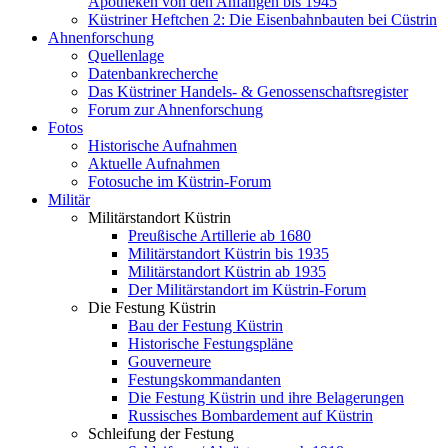
Apotheken von den Anfängen bis 1945
Küstriner Heftchen 2: Die Eisenbahnbauten bei Cüstrin
Ahnenforschung
Quellenlage
Datenbankrecherche
Das Küstriner Handels- & Genossenschaftsregister
Forum zur Ahnenforschung
Fotos
Historische Aufnahmen
Aktuelle Aufnahmen
Fotosuche im Küstrin-Forum
Militär
Militärstandort Küstrin
Preußische Artillerie ab 1680
Militärstandort Küstrin bis 1935
Militärstandort Küstrin ab 1935
Der Militärstandort im Küstrin-Forum
Die Festung Küstrin
Bau der Festung Küstrin
Historische Festungspläne
Gouverneure
Festungskommandanten
Die Festung Küstrin und ihre Belagerungen
Russisches Bombardement auf Küstrin
Schleifung der Festung