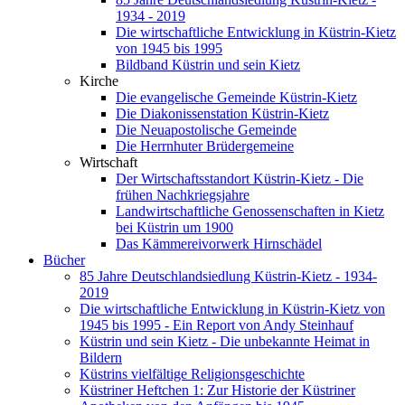
1934 - 2019
Die wirtschaftliche Entwicklung in Küstrin-Kietz
von 1945 bis 1995
Bildband Küstrin und sein Kietz
Kirche
Die evangelische Gemeinde Küstrin-Kietz
Die Diakonissenstation Küstrin-Kietz
Die Neuapostolische Gemeinde
Die Herrnhuter Brüdergemeine
Wirtschaft
Der Wirtschaftsstandort Küstrin-Kietz - Die
frühen Nachkriegsjahre
Landwirtschaftliche Genossenschaften in Kietz
bei Küstrin um 1900
Das Kämmereivorwerk Hirnschädel
Bücher
85 Jahre Deutschlandsiedlung Küstrin-Kietz - 1934-
2019
Die wirtschaftliche Entwicklung in Küstrin-Kietz von
1945 bis 1995 - Ein Report von Andy Steinhauf
Küstrin und sein Kietz - Die unbekannte Heimat in
Bildern
Küstrins vielfältige Religionsgeschichte
Küstriner Heftchen 1: Zur Historie der Küstriner