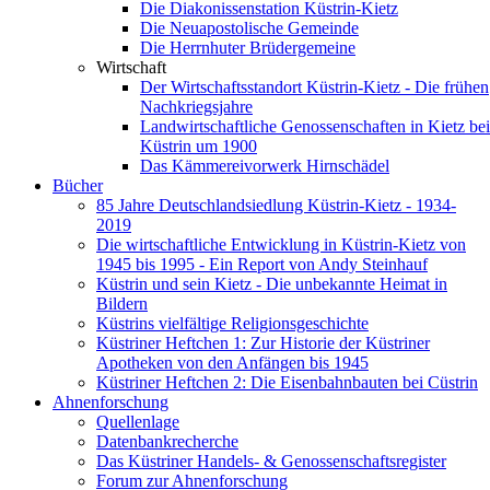
Die Diakonissenstation Küstrin-Kietz
Die Neuapostolische Gemeinde
Die Herrnhuter Brüdergemeine
Wirtschaft
Der Wirtschaftsstandort Küstrin-Kietz - Die frühen
Nachkriegsjahre
Landwirtschaftliche Genossenschaften in Kietz bei
Küstrin um 1900
Das Kämmereivorwerk Hirnschädel
Bücher
85 Jahre Deutschlandsiedlung Küstrin-Kietz - 1934-
2019
Die wirtschaftliche Entwicklung in Küstrin-Kietz von
1945 bis 1995 - Ein Report von Andy Steinhauf
Küstrin und sein Kietz - Die unbekannte Heimat in
Bildern
Küstrins vielfältige Religionsgeschichte
Küstriner Heftchen 1: Zur Historie der Küstriner
Apotheken von den Anfängen bis 1945
Küstriner Heftchen 2: Die Eisenbahnbauten bei Cüstrin
Ahnenforschung
Quellenlage
Datenbankrecherche
Das Küstriner Handels- & Genossenschaftsregister
Forum zur Ahnenforschung