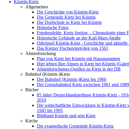
Küstrin-Kietz
Allgemeines
Die Geschichte von Küstrin-Kietz
Die Gemeinde Kietz bei Küstrin
Die Dorfschule in Kietz bei Küstrin
Historische Fotos
Friedensfelde, Kreis Seelow – Chronologie einer 
Historische Gebäude an der Karl-Marx-Straße
Oderinsel Küstrin-Kietz - Geschichte und aktuelle
Das Kietzer Fischereiprivileg von 1561
Ahnenforschung
Plan von Kietz bei Küstrin mit Hausnummern
Hier lebten Ihre Ahnen in Kietz bei Küstrin (Galer
Ahnenforschungs-Quellen zu Kietz in der DB
Bahnhof (Küstrin-)Kietz
Der Bahnhof (Küstrin-)Kietz bis 1960
Der Grenzbahnhof Kietz zwischen 1961 und 1989
Bücher
85 Jahre Deutschlandsiedlung Küstrin-Kietz - 1934
2019
Die wirtschaftliche Entwicklung in Küstrin-Kietz 
1945 bis 1995
Bildband Küstrin und sein Kietz
Kirche
Die evangelische Gemeinde Küstrin-Kietz