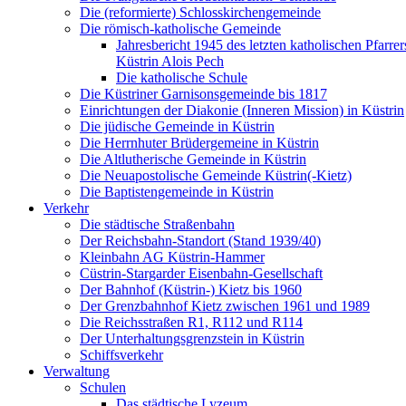
Die (reformierte) Schlosskirchengemeinde
Die römisch-katholische Gemeinde
Jahresbericht 1945 des letzten katholischen Pfarre
Küstrin Alois Pech
Die katholische Schule
Die Küstriner Garnisonsgemeinde bis 1817
Einrichtungen der Diakonie (Inneren Mission) in Küstrin
Die jüdische Gemeinde in Küstrin
Die Herrnhuter Brüdergemeine in Küstrin
Die Altlutherische Gemeinde in Küstrin
Die Neuapostolische Gemeinde Küstrin(-Kietz)
Die Baptistengemeinde in Küstrin
Verkehr
Die städtische Straßenbahn
Der Reichsbahn-Standort (Stand 1939/40)
Kleinbahn AG Küstrin-Hammer
Cüstrin-Stargarder Eisenbahn-Gesellschaft
Der Bahnhof (Küstrin-) Kietz bis 1960
Der Grenzbahnhof Kietz zwischen 1961 und 1989
Die Reichsstraßen R1, R112 und R114
Der Unterhaltungsgrenzstein in Küstrin
Schiffsverkehr
Verwaltung
Schulen
Das städtische Lyzeum