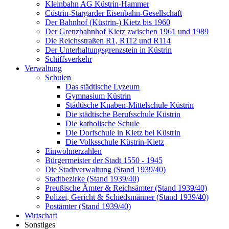
Kleinbahn AG Küstrin-Hammer
Cüstrin-Stargarder Eisenbahn-Gesellschaft
Der Bahnhof (Küstrin-) Kietz bis 1960
Der Grenzbahnhof Kietz zwischen 1961 und 1989
Die Reichsstraßen R1, R112 und R114
Der Unterhaltungsgrenzstein in Küstrin
Schiffsverkehr
Verwaltung
Schulen
Das städtische Lyzeum
Gymnasium Küstrin
Städtische Knaben-Mittelschule Küstrin
Die städtische Berufsschule Küstrin
Die katholische Schule
Die Dorfschule in Kietz bei Küstrin
Die Volksschule Küstrin-Kietz
Einwohnerzahlen
Bürgermeister der Stadt 1550 - 1945
Die Stadtverwaltung (Stand 1939/40)
Stadtbezirke (Stand 1939/40)
Preußische Ämter & Reichsämter (Stand 1939/40)
Polizei, Gericht & Schiedsmänner (Stand 1939/40)
Postämter (Stand 1939/40)
Wirtschaft
Sonstiges