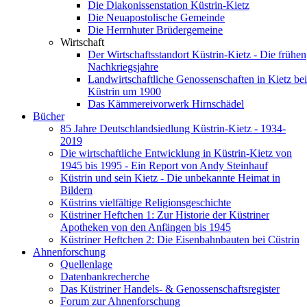
Die Diakonissenstation Küstrin-Kietz
Die Neuapostolische Gemeinde
Die Herrnhuter Brüdergemeine
Wirtschaft
Der Wirtschaftsstandort Küstrin-Kietz - Die frühen
Nachkriegsjahre
Landwirtschaftliche Genossenschaften in Kietz bei
Küstrin um 1900
Das Kämmereivorwerk Hirnschädel
Bücher
85 Jahre Deutschlandsiedlung Küstrin-Kietz - 1934-
2019
Die wirtschaftliche Entwicklung in Küstrin-Kietz von
1945 bis 1995 - Ein Report von Andy Steinhauf
Küstrin und sein Kietz - Die unbekannte Heimat in
Bildern
Küstrins vielfältige Religionsgeschichte
Küstriner Heftchen 1: Zur Historie der Küstriner
Apotheken von den Anfängen bis 1945
Küstriner Heftchen 2: Die Eisenbahnbauten bei Cüstrin
Ahnenforschung
Quellenlage
Datenbankrecherche
Das Küstriner Handels- & Genossenschaftsregister
Forum zur Ahnenforschung