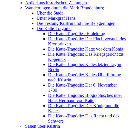
Artikel aus historischen Zeitungen
Wanderungen durch die Mark Brandenburg
Über die Stadt
Unter Markgraf Hans
Die Festung Küstrin und ihre Belagerungen
Die Katte-Tragödie
Die Katte-Tragödie - Einleitung
Die Katte-Tragödie: Der Fluchtversuch des
Kronprinzen
Die Katte-Tragödie: Katte vor dem König
Die Katte-Tragödie: Das Kriegsgericht zu
Köpenick
Die Katte-Tragödie: Kattes letzter Tag in
Berlin
Die Katte-Tragödie: Kattes Überführung
nach Küstrin
Die Katte-Tragödie: Der 6. November
1730
Die Katte-Tragödie: Biographisches über
Hans Hermann von Katte
Die Katte-Tragödie: Der König und die
Kattes
Die Katte-Tragödie: Das Recht und das
Schwert
Sagen über Küstrin