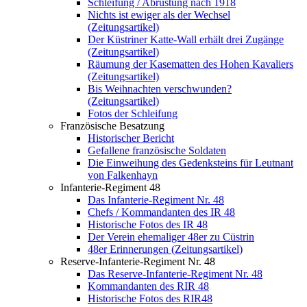
Schleifung / Abrüstung nach 1918
Nichts ist ewiger als der Wechsel
(Zeitungsartikel)
Der Küstriner Katte-Wall erhält drei Zugänge
(Zeitungsartikel)
Räumung der Kasematten des Hohen Kavaliers
(Zeitungsartikel)
Bis Weihnachten verschwunden?
(Zeitungsartikel)
Fotos der Schleifung
Französische Besatzung
Historischer Bericht
Gefallene französische Soldaten
Die Einweihung des Gedenksteins für Leutnant
von Falkenhayn
Infanterie-Regiment 48
Das Infanterie-Regiment Nr. 48
Chefs / Kommandanten des IR 48
Historische Fotos des IR 48
Der Verein ehemaliger 48er zu Cüstrin
48er Erinnerungen (Zeitungsartikel)
Reserve-Infanterie-Regiment Nr. 48
Das Reserve-Infanterie-Regiment Nr. 48
Kommandanten des RIR 48
Historische Fotos des RIR48