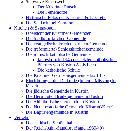
Schwarze Reichswehr
Der Küstriner Putsch
Die Fememorde
Historische Fotos der Kasernen & Lazarette
Die Schlacht bei Zorndorf
Kirchen & Synagogen
Übersicht der Küstriner Gemeinden
Die Stadtpfarrkirchen-Gemeinde
Die evangelische Friedenskirchen-Gemeinde
Die (reformierte) Schlosskirchengemeinde
Die römisch-katholische Gemeinde
Jahresbericht 1945 des letzten katholischen
Pfarrers von Küstrin Alois Pech
Die katholische Schule
Die Küstriner Garnisonsgemeinde bis 1817
Einrichtungen der Diakonie (Inneren Mission) in
Küstrin
Die jüdische Gemeinde in Küstrin
Die Herrnhuter Brüdergemeine in Küstrin
Die Altlutherische Gemeinde in Küstrin
Die Neuapostolische Gemeinde Küstrin(-Kietz)
Die Baptistengemeinde in Küstrin
Verkehr
Die städtische Straßenbahn
Der Reichsbahn-Standort (Stand 1939/40)