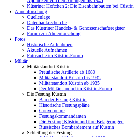
Apotheken von den Anfängen bis 1945
Küstriner Heftchen 2: Die Eisenbahnbauten bei Cüstrin
Ahnenforschung
Quellenlage
Datenbankrecherche
Das Küstriner Handels- & Genossenschaftsregister
Forum zur Ahnenforschung
Fotos
Historische Aufnahmen
Aktuelle Aufnahmen
Fotosuche im Küstrin-Forum
Militär
Militärstandort Küstrin
Preußische Artillerie ab 1680
Militärstandort Küstrin bis 1935
Militärstandort Küstrin ab 1935
Der Militärstandort im Küstrin-Forum
Die Festung Küstrin
Bau der Festung Küstrin
Historische Festungspläne
Gouverneure
Festungskommandanten
Die Festung Küstrin und ihre Belagerungen
Russisches Bombardement auf Küstrin
Schleifung der Festung