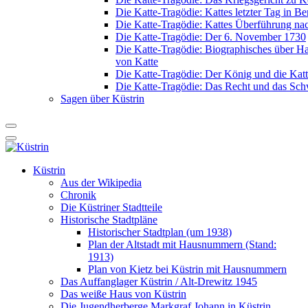
Die Katte-Tragödie: Kattes letzter Tag in Be
Die Katte-Tragödie: Kattes Überführung na
Die Katte-Tragödie: Der 6. November 1730
Die Katte-Tragödie: Biographisches über 
von Katte
Die Katte-Tragödie: Der König und die Katt
Die Katte-Tragödie: Das Recht und das Sch
Sagen über Küstrin
Küstrin
Aus der Wikipedia
Chronik
Die Küstriner Stadtteile
Historische Stadtpläne
Historischer Stadtplan (um 1938)
Plan der Altstadt mit Hausnummern (Stand:
1913)
Plan von Kietz bei Küstrin mit Hausnummern
Das Auffanglager Küstrin / Alt-Drewitz 1945
Das weiße Haus von Küstrin
Die Jugendherberge Markgraf Johann in Küstrin