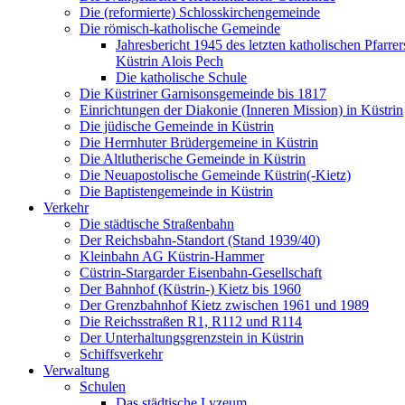
Die (reformierte) Schlosskirchengemeinde
Die römisch-katholische Gemeinde
Jahresbericht 1945 des letzten katholischen Pfarre
Küstrin Alois Pech
Die katholische Schule
Die Küstriner Garnisonsgemeinde bis 1817
Einrichtungen der Diakonie (Inneren Mission) in Küstrin
Die jüdische Gemeinde in Küstrin
Die Herrnhuter Brüdergemeine in Küstrin
Die Altlutherische Gemeinde in Küstrin
Die Neuapostolische Gemeinde Küstrin(-Kietz)
Die Baptistengemeinde in Küstrin
Verkehr
Die städtische Straßenbahn
Der Reichsbahn-Standort (Stand 1939/40)
Kleinbahn AG Küstrin-Hammer
Cüstrin-Stargarder Eisenbahn-Gesellschaft
Der Bahnhof (Küstrin-) Kietz bis 1960
Der Grenzbahnhof Kietz zwischen 1961 und 1989
Die Reichsstraßen R1, R112 und R114
Der Unterhaltungsgrenzstein in Küstrin
Schiffsverkehr
Verwaltung
Schulen
Das städtische Lyzeum