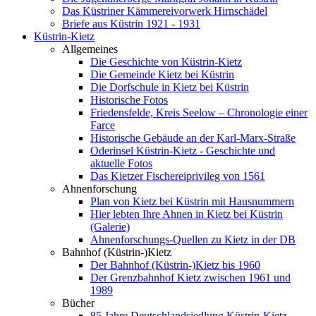
Das Küstriner Kämmereivorwerk Hirnschädel
Briefe aus Küstrin 1921 - 1931
Küstrin-Kietz
Allgemeines
Die Geschichte von Küstrin-Kietz
Die Gemeinde Kietz bei Küstrin
Die Dorfschule in Kietz bei Küstrin
Historische Fotos
Friedensfelde, Kreis Seelow – Chronologie einer
Farce
Historische Gebäude an der Karl-Marx-Straße
Oderinsel Küstrin-Kietz - Geschichte und
aktuelle Fotos
Das Kietzer Fischereiprivileg von 1561
Ahnenforschung
Plan von Kietz bei Küstrin mit Hausnummern
Hier lebten Ihre Ahnen in Kietz bei Küstrin
(Galerie)
Ahnenforschungs-Quellen zu Kietz in der DB
Bahnhof (Küstrin-)Kietz
Der Bahnhof (Küstrin-)Kietz bis 1960
Der Grenzbahnhof Kietz zwischen 1961 und
1989
Bücher
85 Jahre Deutschlandsiedlung Küstrin-Kietz -