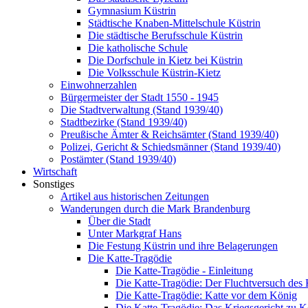
Gymnasium Küstrin
Städtische Knaben-Mittelschule Küstrin
Die städtische Berufsschule Küstrin
Die katholische Schule
Die Dorfschule in Kietz bei Küstrin
Die Volksschule Küstrin-Kietz
Einwohnerzahlen
Bürgermeister der Stadt 1550 - 1945
Die Stadtverwaltung (Stand 1939/40)
Stadtbezirke (Stand 1939/40)
Preußische Ämter & Reichsämter (Stand 1939/40)
Polizei, Gericht & Schiedsmänner (Stand 1939/40)
Postämter (Stand 1939/40)
Wirtschaft
Sonstiges
Artikel aus historischen Zeitungen
Wanderungen durch die Mark Brandenburg
Über die Stadt
Unter Markgraf Hans
Die Festung Küstrin und ihre Belagerungen
Die Katte-Tragödie
Die Katte-Tragödie - Einleitung
Die Katte-Tragödie: Der Fluchtversuch des
Die Katte-Tragödie: Katte vor dem König
Die Katte-Tragödie: Das Kriegsgericht zu 