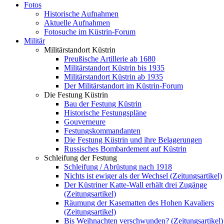
Fotos
Historische Aufnahmen
Aktuelle Aufnahmen
Fotosuche im Küstrin-Forum
Militär
Militärstandort Küstrin
Preußische Artillerie ab 1680
Militärstandort Küstrin bis 1935
Militärstandort Küstrin ab 1935
Der Militärstandort im Küstrin-Forum
Die Festung Küstrin
Bau der Festung Küstrin
Historische Festungspläne
Gouverneure
Festungskommandanten
Die Festung Küstrin und ihre Belagerungen
Russisches Bombardement auf Küstrin
Schleifung der Festung
Schleifung / Abrüstung nach 1918
Nichts ist ewiger als der Wechsel (Zeitungsartikel)
Der Küstriner Katte-Wall erhält drei Zugänge
(Zeitungsartikel)
Räumung der Kasematten des Hohen Kavaliers
(Zeitungsartikel)
Bis Weihnachten verschwunden? (Zeitungsartikel)