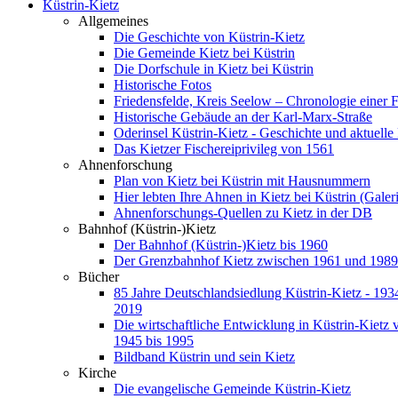
Küstrin-Kietz
Allgemeines
Die Geschichte von Küstrin-Kietz
Die Gemeinde Kietz bei Küstrin
Die Dorfschule in Kietz bei Küstrin
Historische Fotos
Friedensfelde, Kreis Seelow – Chronologie einer 
Historische Gebäude an der Karl-Marx-Straße
Oderinsel Küstrin-Kietz - Geschichte und aktuelle
Das Kietzer Fischereiprivileg von 1561
Ahnenforschung
Plan von Kietz bei Küstrin mit Hausnummern
Hier lebten Ihre Ahnen in Kietz bei Küstrin (Galer
Ahnenforschungs-Quellen zu Kietz in der DB
Bahnhof (Küstrin-)Kietz
Der Bahnhof (Küstrin-)Kietz bis 1960
Der Grenzbahnhof Kietz zwischen 1961 und 1989
Bücher
85 Jahre Deutschlandsiedlung Küstrin-Kietz - 1934
2019
Die wirtschaftliche Entwicklung in Küstrin-Kietz 
1945 bis 1995
Bildband Küstrin und sein Kietz
Kirche
Die evangelische Gemeinde Küstrin-Kietz