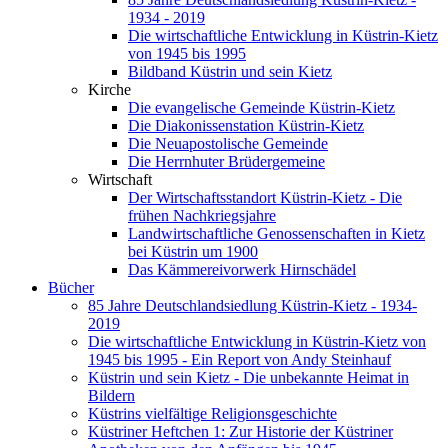
1934 - 2019
Die wirtschaftliche Entwicklung in Küstrin-Kietz
von 1945 bis 1995
Bildband Küstrin und sein Kietz
Kirche
Die evangelische Gemeinde Küstrin-Kietz
Die Diakonissenstation Küstrin-Kietz
Die Neuapostolische Gemeinde
Die Herrnhuter Brüdergemeine
Wirtschaft
Der Wirtschaftsstandort Küstrin-Kietz - Die
frühen Nachkriegsjahre
Landwirtschaftliche Genossenschaften in Kietz
bei Küstrin um 1900
Das Kämmereivorwerk Hirnschädel
Bücher
85 Jahre Deutschlandsiedlung Küstrin-Kietz - 1934-
2019
Die wirtschaftliche Entwicklung in Küstrin-Kietz von
1945 bis 1995 - Ein Report von Andy Steinhauf
Küstrin und sein Kietz - Die unbekannte Heimat in
Bildern
Küstrins vielfältige Religionsgeschichte
Küstriner Heftchen 1: Zur Historie der Küstriner