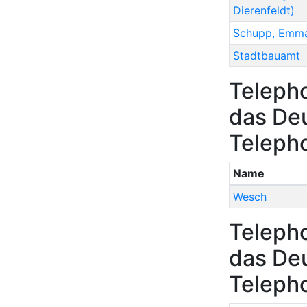
Dierenfeldt)
Schupp
,
Emm
Stadtbauamt
Teleph
das Deu
Teleph
Name
Wesch
Teleph
das Deu
Teleph