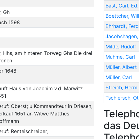
Bast
,
Carl, Ed.
r, Gh
Boettcher
,
Wil
ach 1598
Ehrhardt
,
Ferd
Jacobshagen
Milde
,
Rudolf
r, Hhs, am hinteren Torweg Ghs Die drei
Muhme
,
Carl
ronen
Müller
,
Albert
or 1648
Müller
,
Carl
Streich
,
Herm.
auft Haus von Joachim v.d. Marwitz
651
Tschiersch
,
Ot
eruf:
Oberst
; u Kommandteur in Driesen,
Teleph
erkauf 1651 an Witwe Matthes
offmann
das Deu
eruf:
Renteischreiber
;
Teleph