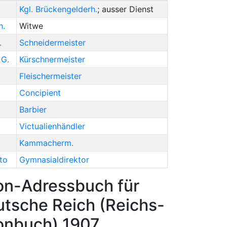
Kgl. Brückengelderh.
; ausser Dienst
h.
Witwe
.
Schneidermeister
,
G.
Kürschnermeister
Fleischermeister
Concipient
Barbier
Victualienhändler
Kammacherm.
to
Gymnasialdirektor
on-Adressbuch für
tsche Reich (Reichs-
onbuch) 1907