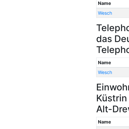
Name
Wesch
Teleph
das Deu
Teleph
Name
Wesch
Einwoh
Küstri
Alt-Dr
Name