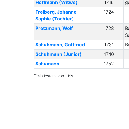
Hoffmann
(Witwe)
1716
g
Freiberg
,
Johanne
1724
Sophie
(Tochter)
Pretzmann
,
Wolf
1728
B
S
Schuhmann
,
Gottfried
1731
B
Schuhmann
(Junior)
1740
Schumann
1752
**
mindestens von - bis