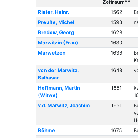
Zeitraum**
Rieter
,
Heinr.
1562
B
Preuße
,
Michel
1598
n
Bredow
,
Georg
1623
Marwitzin
(Frau)
1630
Marwetzen
1636
B
K
von der Marwitz
,
1648
v
Balhasar
Hoffmann
,
Martin
1651
k
(Witwe)
1
v.d. Marwitz
,
Joachim
1651
B
v
H
Böhme
1675
B