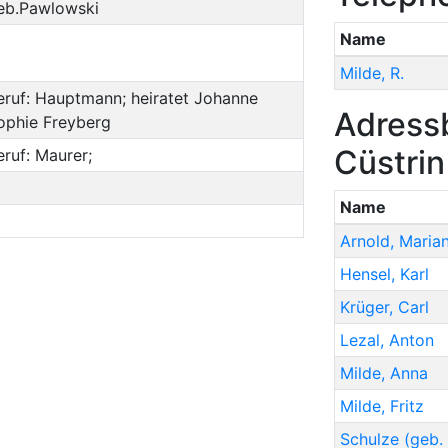
eb.Pawlowski
Name
Milde
,
R.
eruf:
Hauptmann
; heiratet Johanne
Adressb
ophie Freyberg
Cüstrin
eruf:
Maurer
;
Name
Arnold
,
Maria
Hensel
,
Karl
Krüger
,
Carl
Lezal
,
Anton
Milde
,
Anna
Milde
,
Fritz
Schulze
(geb.