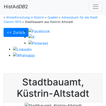
HistAd
DB
2
»
Ahnenforschung in Küstrin
»
Quellen
»
Adressbuch für die Stadt
Cüstrin 1913
»
Stadtbauamt aus Küstrin-Altstadt
<< Zurück
Stadtbauamt
,
Küstrin-Altstadt