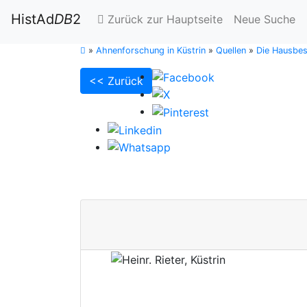
HistAd
DB
2
Zurück zur Hauptseite
Neue Suche
»
Ahnenforschung in Küstrin
»
Quellen
»
Die Hausbes
<< Zurück