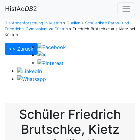
HistAd
DB
2
»
Ahnenforschung in Küstrin
»
Quellen
»
Schülerliste Raths- und
Friedrichs-Gymnasium zu Cüstrin
»
Friedrich Brutschke aus Kietz bei
Küstrin
<< Zurück
Schüler
Friedrich
Brutschke
,
Kietz