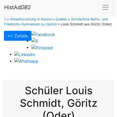
HistAd
DB
2
»
Ahnenforschung in Küstrin
»
Quellen
»
Schülerliste Raths- und
Friedrichs-Gymnasium zu Cüstrin
»
Louis Schmidt aus Göritz (Oder)
<< Zurück
Schüler
Louis
Schmidt
,
Göritz
(Oder)