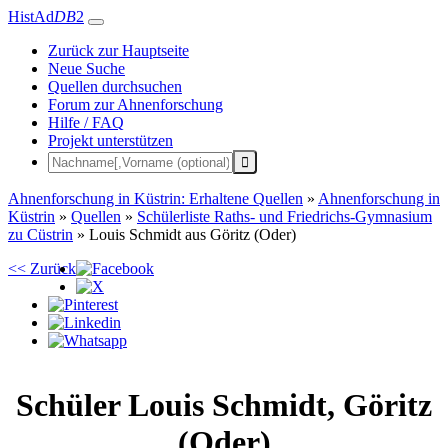
HistAd
DB
2
Zurück zur Hauptseite
Neue Suche
Quellen durchsuchen
Forum zur Ahnenforschung
Hilfe / FAQ
Projekt unterstützen
Ahnenforschung in Küstrin: Erhaltene Quellen
»
Ahnenforschung in
Küstrin
»
Quellen
»
Schülerliste Raths- und Friedrichs-Gymnasium
zu Cüstrin
»
Louis Schmidt aus Göritz (Oder)
<< Zurück
Schüler
Louis
Schmidt
,
Göritz
(Oder)