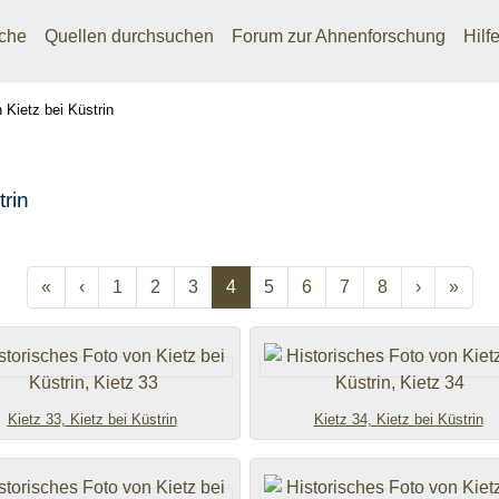
che
Quellen durchsuchen
Forum zur Ahnenforschung
Hilf
n Kietz bei Küstrin
trin
Previous
Previous
Next
Prev
«
‹
1
2
3
4
5
6
7
8
›
»
Kietz 33, Kietz bei Küstrin
Kietz 34, Kietz bei Küstrin