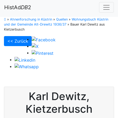
HistAd
DB
2
»
Ahnenforschung in Küstrin
»
Quellen
»
Wohnungsbuch Küstrin
und der Gemeinde Alt-Drewitz 1936/37
»
Bauer Karl Dewitz aus
Kietzerbusch
<< Zurück
Karl
Dewitz
,
Kietzerbusch