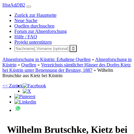
HistAd
DB
2
Zurück zur Hauptseite
Neue Suche
Quellen durchsuchen
Forum zur Ahnenforschung
Hilfe / FAQ
Projekt unterstützen
Ahnenforschung in Küstrin: Erhaltene Quellen
»
Ahnenforschung in
Küstrin
»
Quellen
»
Verzeichnis sämtlicher Häuser des Dorfes Kietz
bei Küstrin unter Benennung der Besitzer, 1887
»
Wilhelm
Brutschke aus Kietz bei Küstrin
<< Zurück
Wilhelm
Brutschke
,
Kietz bei