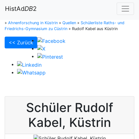
HistAd
DB
2
»
Ahnenforschung in Küstrin
»
Quellen
»
Schülerliste Raths- und
Friedrichs-Gymnasium zu Cüstrin
»
Rudolf Kabel aus Küstrin
<< Zurück
Schüler
Rudolf
Kabel
,
Küstrin