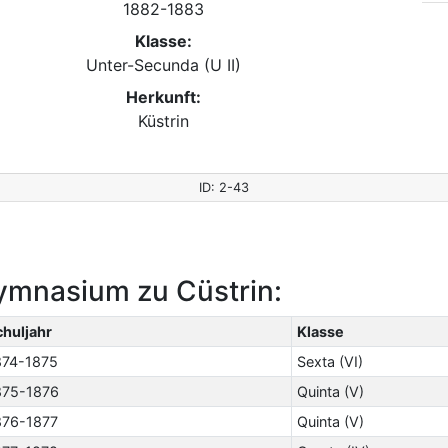
1882-1883
Klasse:
Unter-Secunda (U II)
Herkunft:
Küstrin
ID: 2-43
ymnasium zu Cüstrin:
chuljahr
Klasse
874-1875
Sexta (VI)
875-1876
Quinta (V)
876-1877
Quinta (V)