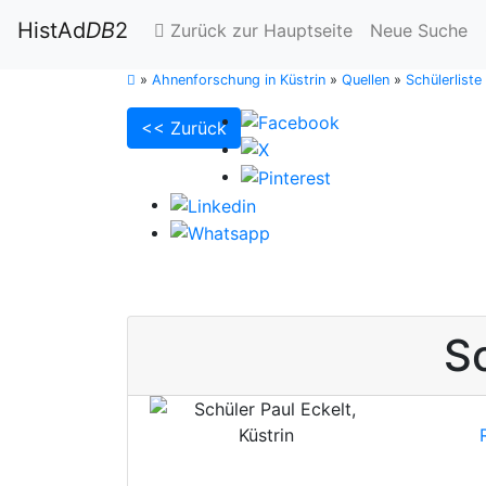
HistAd
DB
2
Zurück zur Hauptseite
Neue Suche
»
Ahnenforschung in Küstrin
»
Quellen
»
Schülerlist
<< Zurück
S