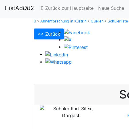
HistAd
DB
2
Zurück zur Hauptseite
Neue Suche
»
Ahnenforschung in Küstrin
»
Quellen
»
Schülerlist
<< Zurück
S