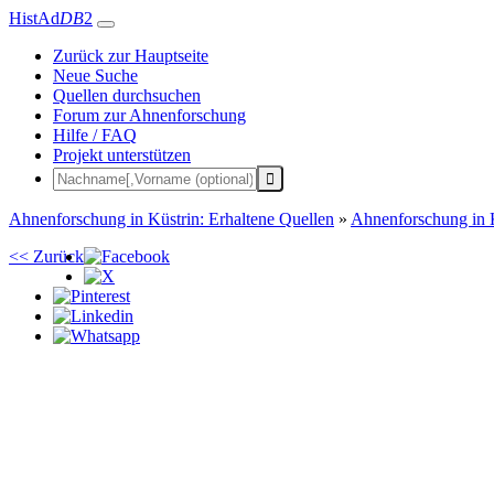
HistAd
DB
2
Zurück zur Hauptseite
Neue Suche
Quellen durchsuchen
Forum zur Ahnenforschung
Hilfe / FAQ
Projekt unterstützen
Ahnenforschung in Küstrin: Erhaltene Quellen
»
Ahnenforschung in 
<< Zurück