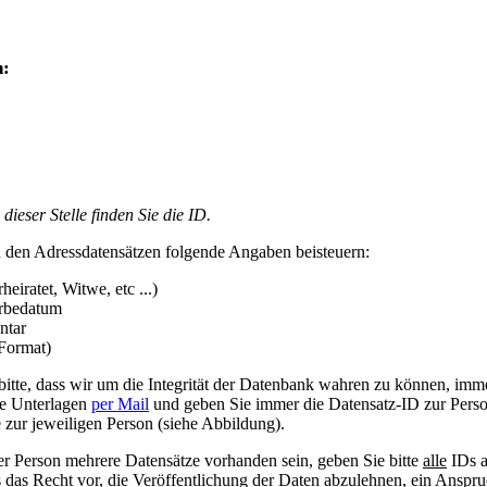
n:
ieser Stelle finden Sie die ID.
 den Adressdatensätzen folgende Angaben beisteuern:
heiratet, Witwe, etc ...)
erbedatum
ntar
-Format)
bitte, dass wir um die Integrität der Datenbank wahren zu können, imm
ie Unterlagen
per Mail
und geben Sie immer die Datensatz-ID zur Person
e zur jeweiligen Person (siehe Abbildung).
ner Person mehrere Datensätze vorhanden sein, geben Sie bitte
alle
IDs a
s das Recht vor, die Veröffentlichung der Daten abzulehnen, ein Anspruc