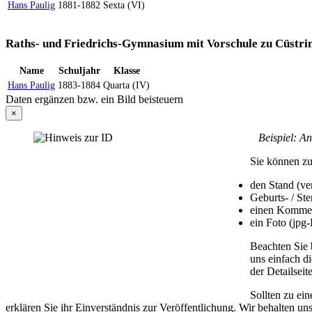
Hans Paulig
1881-1882
Sexta (VI)
Raths- und Friedrichs-Gymnasium mit Vorschule zu Cüstri
Name
Schuljahr
Klasse
Hans Paulig
1883-1884
Quarta (IV)
Daten ergänzen bzw. ein Bild beisteuern
×
Beispiel: An d
Sie können zu
den Stand (ver
Geburts- / St
einen Komme
ein Foto (jpg
Beachten Sie 
uns einfach d
der Detailseit
Sollten zu ei
erklären Sie ihr Einverständnis zur Veröffentlichung. Wir behalten un