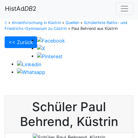
HistAd
DB
2
»
Ahnenforschung in Küstrin
»
Quellen
»
Schülerliste Raths- und
Friedrichs-Gymnasium zu Cüstrin
»
Paul Behrend aus Küstrin
<< Zurück
Schüler
Paul
Behrend
,
Küstrin