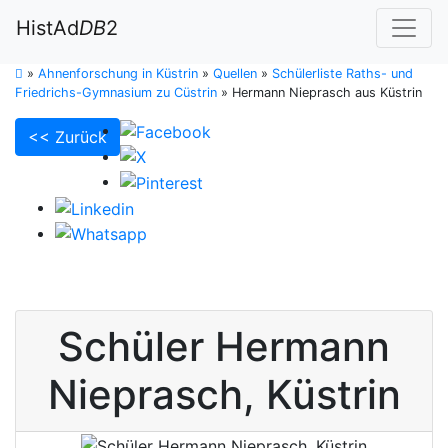
HistAd
DB
2
»
Ahnenforschung in Küstrin
»
Quellen
»
Schülerliste Raths- und
Friedrichs-Gymnasium zu Cüstrin
»
Hermann Nieprasch aus Küstrin
<< Zurück
Schüler
Hermann
Nieprasch
,
Küstrin