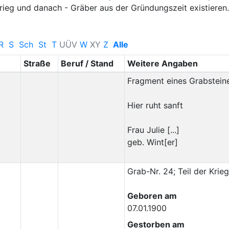
ieg und danach - Gräber aus der Gründungszeit existieren.
R
S
Sch
St
T
U
Ü
V
W
X
Y
Z
Alle
Straße
Beruf / Stand
Weitere Angaben
Fragment eines Grabsteine
Hier ruht sanft
Frau Julie [...]
geb. Wint[er]
Grab-Nr. 24; Teil der Krie
Geboren am
07.01.1900
Gestorben am