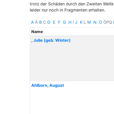
trotz der Schäden durch den Zweiten Weltkr
leider nur noch in Fragmenten erhalten.
A
Ä
B
C
D
E
F
G
H
I
J
K
L
M
N
O
Ö
P
Q
Name
,
Julie
(geb. Winter)
Ahlborn
,
August