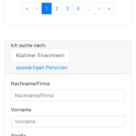
Previous
Previous
Next
Previous
«
‹
1
2
3
4
...
›
»
Ich suche nach:
Küstriner Einwohnern
auswärtigen Personen
Nachname/Firma
Vorname
Straße