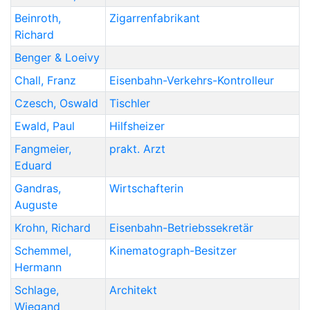
Beinroth
,
Zigarrenfabrikant
Richard
Benger & Loeivy
Chall
,
Franz
Eisenbahn-Verkehrs-Kontrolleur
Czesch
,
Oswald
Tischler
Ewald
,
Paul
Hilfsheizer
Fangmeier
,
prakt. Arzt
Eduard
Gandras
,
Wirtschafterin
Auguste
Krohn
,
Richard
Eisenbahn-Betriebssekretär
Schemmel
,
Kinematograph-Besitzer
Hermann
Schlage
,
Architekt
Wiegand