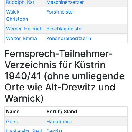
Rudolph
,
Karl
Maschinensetzer
Walck
,
Forstmeister
Christoph
Werner
,
Heinrich
Beschlagmeister
Wolter
,
Emma
Konditoreibesitzerin
Fernsprech-Teilnehmer-
Verzeichnis für Küstrin
1940/41 (ohne umliegende
Orte wie Alt-Drewitz und
Warnick)
Name
Beruf / Stand
Gerst
Hauptmann
Hankewitz
,
Paul
Dentist