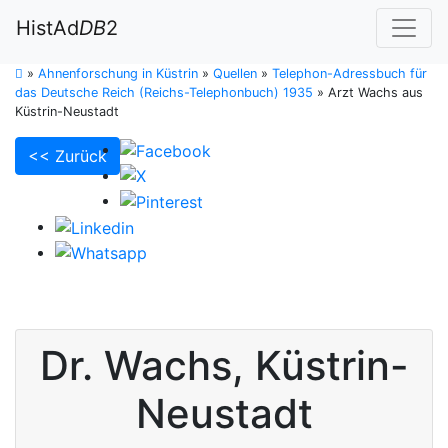
HistAd
DB
2
»
Ahnenforschung in Küstrin
»
Quellen
»
Telephon-Adressbuch für
das Deutsche Reich (Reichs-Telephonbuch) 1935
»
Arzt Wachs aus
Küstrin-Neustadt
<< Zurück
Dr.
Wachs
,
Küstrin-
Neustadt