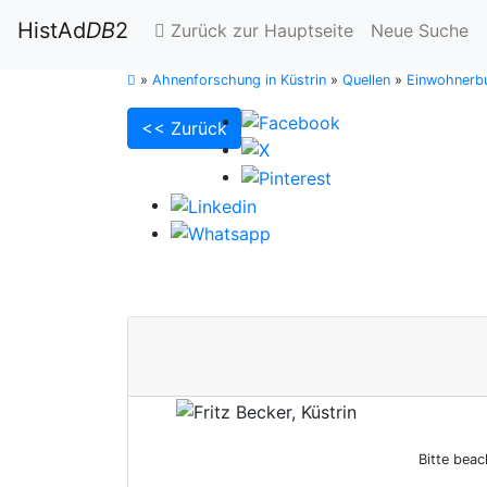
HistAd
DB
2
Zurück zur Hauptseite
Neue Suche
»
Ahnenforschung in Küstrin
»
Quellen
»
Einwohnerbu
<< Zurück
Bitte beac