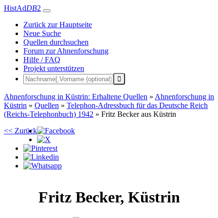
HistAd
DB
2
Zurück zur Hauptseite
Neue Suche
Quellen durchsuchen
Forum zur Ahnenforschung
Hilfe / FAQ
Projekt unterstützen
Ahnenforschung in Küstrin: Erhaltene Quellen
»
Ahnenforschung in
Küstrin
»
Quellen
»
Telephon-Adressbuch für das Deutsche Reich
(Reichs-Telephonbuch) 1942
»
Fritz Becker aus Küstrin
<< Zurück
Fritz
Becker
,
Küstrin