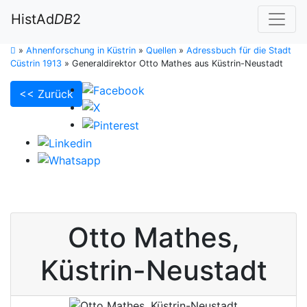
HistAd
DB
2
»
Ahnenforschung in Küstrin
»
Quellen
»
Adressbuch für die Stadt
Cüstrin 1913
»
Generaldirektor Otto Mathes aus Küstrin-Neustadt
<< Zurück
Otto
Mathes
,
Küstrin-Neustadt