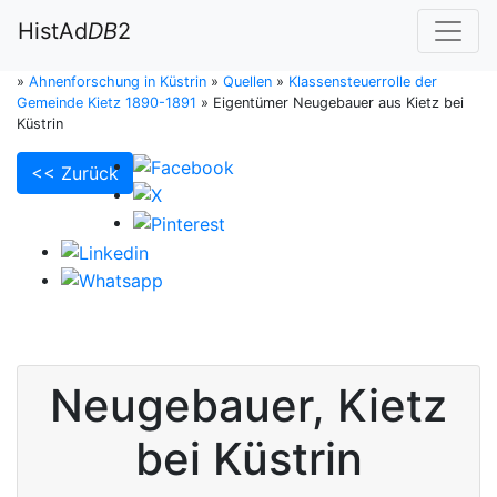
HistAd
DB
2
»
Ahnenforschung in Küstrin
»
Quellen
»
Klassensteuerrolle der
Gemeinde Kietz 1890-1891
»
Eigentümer Neugebauer aus Kietz bei
Küstrin
<< Zurück
Neugebauer
,
Kietz
bei Küstrin