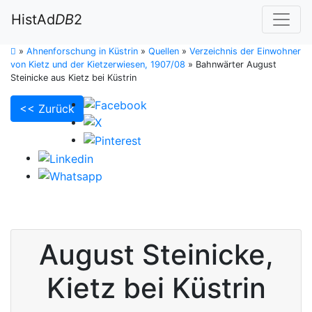
HistAd
DB
2
»
Ahnenforschung in Küstrin
»
Quellen
»
Verzeichnis der Einwohner
von Kietz und der Kietzerwiesen, 1907/08
»
Bahnwärter August
Steinicke aus Kietz bei Küstrin
<< Zurück
August
Steinicke
,
Kietz bei Küstrin