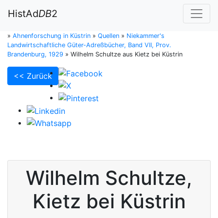
HistAd
DB
2
»
Ahnenforschung in Küstrin
»
Quellen
»
Niekammer's
Landwirtschaftliche Güter-Adreßbücher, Band VII, Prov.
Brandenburg, 1929
»
Wilhelm Schultze aus Kietz bei Küstrin
<< Zurück
Wilhelm
Schultze
,
Kietz bei Küstrin