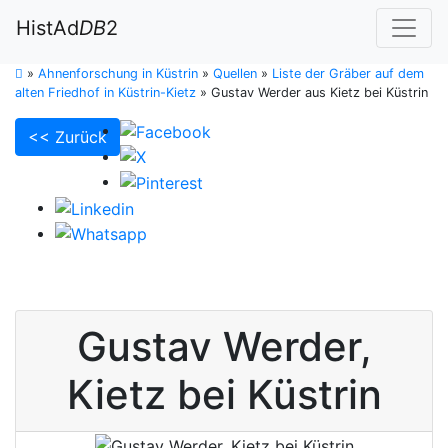
HistAd
DB
2
»
Ahnenforschung in Küstrin
»
Quellen
»
Liste der Gräber auf dem
alten Friedhof in Küstrin-Kietz
»
Gustav Werder aus Kietz bei Küstrin
<< Zurück
Gustav
Werder
,
Kietz bei Küstrin