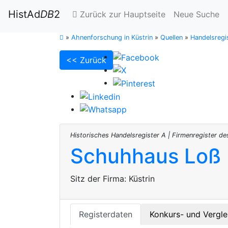
HistAd
DB
2
Zurück zur Hauptseite
Neue Suche
»
Ahnenforschung in Küstrin
»
Quellen
»
Handelsregis
<< Zurück
Historisches Handelsregister A | Firmenregister de
Schuhhaus Loß I
Sitz der Firma:
Küstrin
Registerdaten
Konkurs- und Vergle