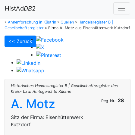
HistAd
DB
2
»
Ahnenforschung in Küstrin
»
Quellen
»
Handelsregister B |
Gesellschaftsregister
»
Firma A. Motz aus Eisenhüttenwerk Kutzdorf
<< Zurück
Historisches Handelsregister B | Gesellschaftsregister des
Kreis- bzw. Amtsgerichts Küstrin
A. Motz
28
Reg-Nr.:
Sitz der Firma:
Eisenhüttenwerk
Kutzdorf