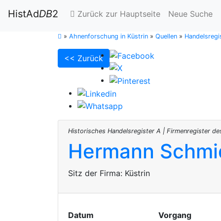
HistAd
DB
2
Zurück zur Hauptseite
Neue Suche
»
Ahnenforschung in Küstrin
»
Quellen
»
Handelsregis
<< Zurück
Historisches Handelsregister A | Firmenregister de
Hermann Schmi
Sitz der Firma:
Küstrin
Datum
Vorgang