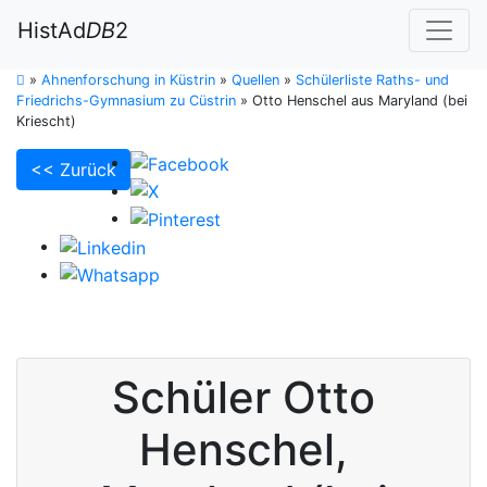
HistAd
DB
2
»
Ahnenforschung in Küstrin
»
Quellen
»
Schülerliste Raths- und
Friedrichs-Gymnasium zu Cüstrin
»
Otto Henschel aus Maryland (bei
Kriescht)
<< Zurück
Schüler
Otto
Henschel
,