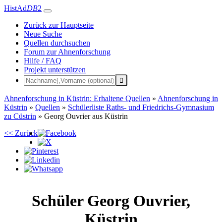
HistAd
DB
2
Zurück zur Hauptseite
Neue Suche
Quellen durchsuchen
Forum zur Ahnenforschung
Hilfe / FAQ
Projekt unterstützen
Ahnenforschung in Küstrin: Erhaltene Quellen
»
Ahnenforschung in
Küstrin
»
Quellen
»
Schülerliste Raths- und Friedrichs-Gymnasium
zu Cüstrin
»
Georg Ouvrier aus Küstrin
<< Zurück
Schüler
Georg
Ouvrier
,
Küstrin