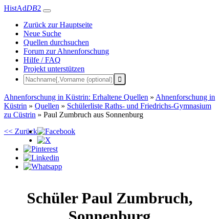
HistAd
DB
2
Zurück zur Hauptseite
Neue Suche
Quellen durchsuchen
Forum zur Ahnenforschung
Hilfe / FAQ
Projekt unterstützen
Ahnenforschung in Küstrin: Erhaltene Quellen
»
Ahnenforschung in
Küstrin
»
Quellen
»
Schülerliste Raths- und Friedrichs-Gymnasium
zu Cüstrin
»
Paul Zumbruch aus Sonnenburg
<< Zurück
Schüler
Paul
Zumbruch
,
Sonnenburg