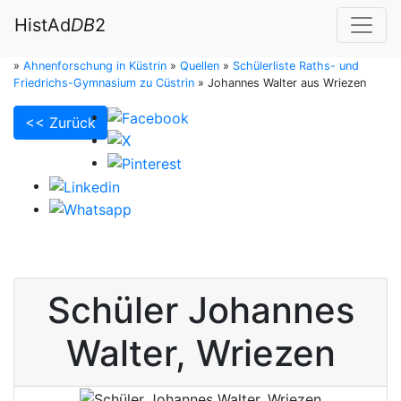
HistAd
DB
2
»
Ahnenforschung in Küstrin
»
Quellen
»
Schülerliste Raths- und
Friedrichs-Gymnasium zu Cüstrin
»
Johannes Walter aus Wriezen
<< Zurück
Schüler
Johannes
Walter
,
Wriezen