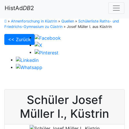
HistAd
DB
2
»
Ahnenforschung in Küstrin
»
Quellen
»
Schülerliste Raths- und
Friedrichs-Gymnasium zu Cüstrin
»
Josef Müller I. aus Küstrin
<< Zurück
Schüler
Josef
Müller I.
,
Küstrin