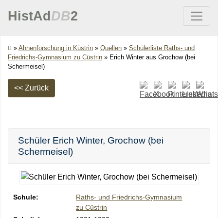
HistAd
DB
2
»
Ahnenforschung in Küstrin
»
Quellen
»
Schülerliste Raths- und
Friedrichs-Gymnasium zu Cüstrin
»
Erich Winter aus Grochow (bei
Schermeisel)
<< Zurück
Schüler
Erich
Winter
,
Grochow (bei
Schermeisel)
Schule:
Raths- und Friedrichs-Gymnasium
zu Cüstrin