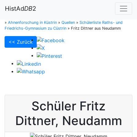
HistAd
DB
2
»
Ahnenforschung in Küstrin
»
Quellen
»
Schülerliste Raths- und
Friedrichs-Gymnasium zu Cüstrin
»
Fritz Dittner aus Neudamm
<< Zurück
Schüler
Fritz
Dittner
,
Neudamm