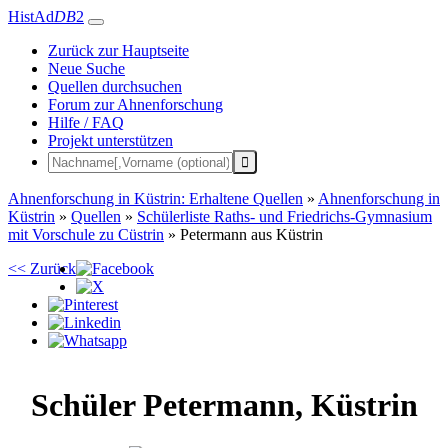
HistAd
DB
2
Zurück zur Hauptseite
Neue Suche
Quellen durchsuchen
Forum zur Ahnenforschung
Hilfe / FAQ
Projekt unterstützen
Ahnenforschung in Küstrin: Erhaltene Quellen
»
Ahnenforschung in
Küstrin
»
Quellen
»
Schülerliste Raths- und Friedrichs-Gymnasium
mit Vorschule zu Cüstrin
»
Petermann aus Küstrin
<< Zurück
Schüler
Petermann
,
Küstrin