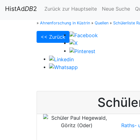
HistAd
DB
2
Zurück zur Hauptseite
Neue Suche
Q
»
Ahnenforschung in Küstrin
»
Quellen
»
Schülerliste 
<< Zurück
Schüle
Raths- 