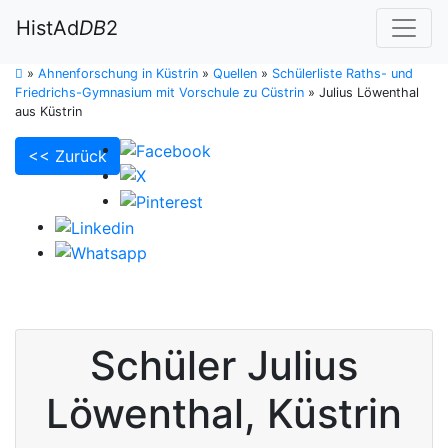
HistAd
DB
2
»
Ahnenforschung in Küstrin
»
Quellen
»
Schülerliste Raths- und
Friedrichs-Gymnasium mit Vorschule zu Cüstrin
»
Julius Löwenthal
aus Küstrin
<< Zurück
Schüler
Julius
Löwenthal
,
Küstrin