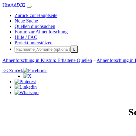
HistAd
DB
2
Zurück zur Hauptseite
Neue Suche
Quellen durchsuchen
Forum zur Ahnenforschung
Hilfe / FAQ
Projekt unterstützen
Ahnenforschung in Küstrin: Erhaltene Quellen
»
Ahnenforschung in 
<< Zurück
S