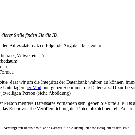
ieser Stelle finden Sie die ID.
 den Adressdatensätzen folgende Angaben beisteuern:
heiratet, Witwe, etc ...)
erbedatum
ntar
-Format)
bitte, dass wir um die Integrität der Datenbank wahren zu können, imm
ie Unterlagen
per Mail
und geben Sie immer die Datensatz-ID zur Person
r jeweiligen Person (siehe Abbildung).
ner Person mehrere Datensätze vorhanden sein, geben Sie bitte
alle
IDs a
s das Recht vor, die Veröffentlichung der Daten abzulehnen, ein Anspruc
Achtung:
Wir übernehmen keine Garantie für die Richtigkeit bzw. Komplettheit der Daten !