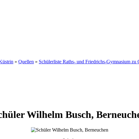
Küstrin
»
Quellen
»
Schülerliste Raths- und Friedrichs-Gymnasium zu 
chüler
Wilhelm
Busch
,
Berneuch