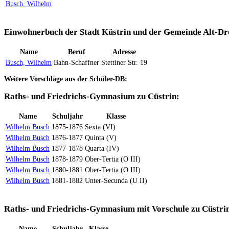
Busch, Wilhelm
Einwohnerbuch der Stadt Küstrin und der Gemeinde Alt-Dr
Name
Beruf
Adresse
Busch, Wilhelm
Bahn-Schaffner
Stettiner Str. 19
Weitere Vorschläge aus der Schüler-DB:
Raths- und Friedrichs-Gymnasium zu Cüstrin:
Name
Schuljahr
Klasse
Wilhelm Busch
1875-1876
Sexta (VI)
Wilhelm Busch
1876-1877
Quinta (V)
Wilhelm Busch
1877-1878
Quarta (IV)
Wilhelm Busch
1878-1879
Ober-Tertia (O III)
Wilhelm Busch
1880-1881
Ober-Tertia (O III)
Wilhelm Busch
1881-1882
Unter-Secunda (U II)
Raths- und Friedrichs-Gymnasium mit Vorschule zu Cüstri
Name
Schuljahr
Klasse