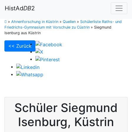
HistAd
DB
2
»
Ahnenforschung in Küstrin
»
Quellen
»
Schülerliste Raths- und
Friedrichs-Gymnasium mit Vorschule zu Cüstrin
»
Siegmund
Isenburg aus Küstrin
<< Zurück
Schüler
Siegmund
Isenburg
,
Küstrin